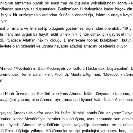
anlığının tamamen büyük bir araştırma ve düşünce yolculuğundan sonra ke
oflardan materyalist düşünürlere, Budizm’den Hıristiyanlığa kadar birçok din
, büyük bir yüzleşmenin ardından Kur’ân’ın öngördüğü, İslâm’ın ortaya koyd
üyor.
ıl bir imana ve ilme sahip olduğunu göstermesi açısından önemlidir: “49 yıl
a inancıma uygun bir hayat, aktif bir etkinlik içinde olmak için gayret ettim.”
dî, “Sadece Allah’ın hâkim olduğu 1 metrekare toprak bulabilsem, bütün 
r devlete olan özlemini ve uğruna hayatını adadığı amacını özetlemiş oluyor.
s Ahmed, “Mevdûdî’nin Batı Medeniyeti ve Kültürü Hakkındaki Düşünceleri”, 
Yorumundaki Temel Dinamikler”, Prof. Dr. Mustafa Ağırman, “Mevdûdî’nin Sîre
er.
bad Rifah Üniversitesi Rektörü olan Enis Ahmed, İslâm dünyasının tanınmış i
kadaşlığını yapmış olan Ahmed, ayı zamanda Diyanet Vakfı İslâm Ansikloped
aşayan, Amerika’da vefat eden bir İslâm âlimini İstanbul’da anıyoruz.” diye
lümüne kadar Mevdûdî’yle beraber bulunduğunu, aynı zamanda son günler
iğini söyledi. Ahmed, Mevdûdî’nin içinde yaşadığı dönemden ve o döne
ûdî’nin doğduğu yıllarda Müslümanlar yenilgi psikolojisi ve batıya karşı ‘ö