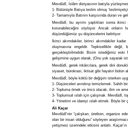
Mevdûdî, İslâm dünyasının batıyla yüzleşmes
1- Bütünüyle Batıya teslim olmuş ‘teslimiyetç
2- Tamamıyla Batının karşısında duran ve ge
Mevdûdî, bu ayrımı yaptıktan sonra ikinci g
korunabileceğini söylüyor. Ancak onların 
düşündüğümüz şu düşüncelerini belirtiyor:
İkinci akımdakiler, birinci akımdakiler kada
oluşmasına engeldir. Tepkisellikle değil,
gerçekleştirilmelidir. Bizim istediğimiz esk
gelişimine uygun olarak, (Onu yok sayarak ist
Mevdûdî, gerek inkârcılara, gerek dini donukla
siyaset, bürokrasi, iktisat gibi hayatın bütün 
Mevdûdî, böyle köklü bir değişim isterken uyg
1- Düşünceleri arındırıp temizlemek. Sahih bir
2- Topluma örnek ve öncü olacak, ilim ve amel
3- Toplumsal ıslah için çalışmak. Mevdûdî, to
4- Yönetimi ve idareyi ıslah etmek. Böyle bir 
Ali Kaçar
Mevdûdî’nin “çalışkan, üretken, organize eden
olan bir insan olduğunu” söyleyen araştırmacı-
yetişmesi üzerindeki etkisini anlattı. Kaçar’ı