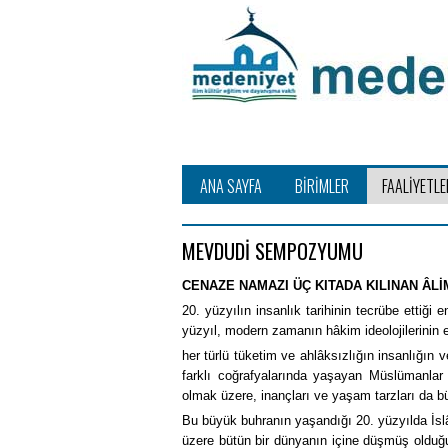
ANA SAYFA
BİRİMLER
FAALİYETLE
MEVDUDİ SEMPOZYUMU
CENAZE NAMAZI ÜÇ KITADA KILINAN ÂLİ
20. yüzyılın insanlık tarihinin tecrübe etti
yüzyıl, modern zamanın hâkim ideolojilerinin e
her türlü tüketim ve ahlâksızlığın insanlığın 
farklı coğrafyalarında yaşayan Müslümanlar 
olmak üzere, inançları ve yaşam tarzları da bü
Bu büyük buhranın yaşandığı 20. yüzyılda İsl
üzere bütün bir dünyanın içine düşmüş olduğu