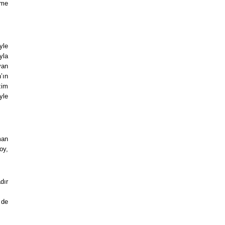
rme
yle
yla
yan
’ın
zim
yle
man
oy,
dır
 de