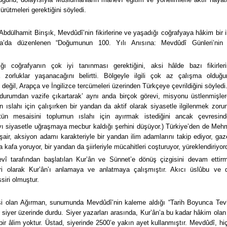
ürütmeleri gerektiğini söyledi.
 Abdülhamit Birışık, Mevdûdî’nin fikirlerine ve yaşadığı coğrafyaya hâkim bir i
’da düzenlenen “Doğumunun 100. Yılı Anısına: Mevdûdî Günleri’nin
ığı coğrafyanın çok iyi tanınması gerektiğini, aksi hâlde bazı fikirleri
orluklar yaşanacağını belirtti. Bölgeyle ilgili çok az çalışma olduğu
eğil, Arapça ve İngilizce tercümeleri üzerinden Türkçeye çevrildiğini söyledi
‘durumdan vazife çıkartarak’ aynı anda birçok görevi, misyonu üstlenmişlerd
ıslahı için çalışırken bir yandan da aktif olarak siyasetle ilgilenmek zoru
ütün mesaisini toplumun ıslahı için ayırmak istediğini ancak çevresind
yı siyasetle uğraşmaya mecbur kaldığı şerhini düşüyor.) Türkiye’den de Meh
r, şair, aksiyon adamı karakteriyle bir yandan ilim adamlarını takip ediyor, gaz
a kafa yoruyor, bir yandan da şiirleriyle mücahitleri coşturuyor, yüreklendiriyor
vî tarafından başlatılan Kur’ân ve Sünnet’e dönüş çizgisini devam ettirm
i olarak Kur’ân’ı anlamaya ve anlatmaya çalışmıştır. Akıcı üslûbu ve d
siri olmuştur.
esi olan Ağırman, sunumunda Mevdûdî’nin kaleme aldığı “Tarih Boyunca Tev
iyer üzerinde durdu. Siyer yazarları arasında, Kur’ân’a bu kadar hâkim olan
ir âlim yoktur. Üstad, siyerinde 2500’e yakın ayet kullanmıştır. Mevdûdî, hiç