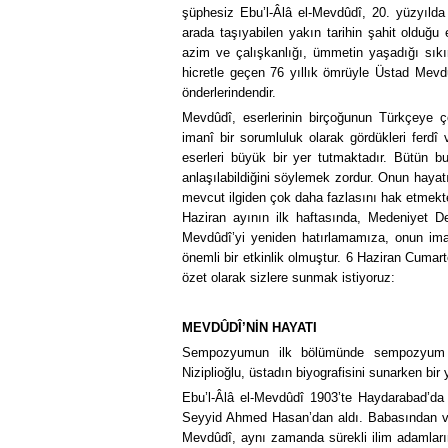
şüphesiz Ebu’l-Âlâ el-Mevdûdî, 20. yüzyılda 
arada taşıyabilen yakın tarihin şahit olduğu 
azim ve çalışkanlığı, ümmetin yaşadığı sıkın
hicretle geçen 76 yıllık ömrüyle Üstad Mevd
önderlerindendir.
Mevdûdî, eserlerinin birçoğunun Türkçeye çev
imanî bir sorumluluk olarak gördükleri ferd
eserleri büyük bir yer tutmaktadır. Bütün b
anlaşılabildiğini söylemek zordur. Onun hayatı 
mevcut ilgiden çok daha fazlasını hak etmekte
Haziran ayının ilk haftasında, Medeniyet D
Mevdûdî’yi yeniden hatırlamamıza, onun iman
önemli bir etkinlik olmuştur. 6 Haziran Cumar
özet olarak sizlere sunmak istiyoruz:
MEVDÛDÎ’NİN HAYATI
Sempozyumun ilk bölümünde sempozyum koor
Niziplioğlu, üstadın biyografisini sunarken bir
Ebu’l-Âlâ el-Mevdûdî 1903’te Haydarabad’da 
Seyyid Ahmed Hasan’dan aldı. Babasından ve 
Mevdûdî, aynı zamanda sürekli ilim adamların