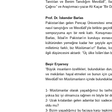
Tanıtılan ve Benim Tanıdığım Mevdûdî”, İla
Çağrısı” ve Araştırmacı-yazar Ali Kaçar “Bir 
Prof. Dr. İskender Barlas
Pakistan’dan gelen Pencap Üniversitesi emek
nasıl tanıştığını ve Mevdûdî’yle birlikte geçir
sempozyuma ayrı bir renk kattı. Konuşmas
Barlas, İkbal’in Pakistan’ın kuruluşu esna
kültüründen yemeğine kadar her şeyiyle ayn
milletimiz farklı, biz Müslüman’ız!” Barlas,
ilgili düşüncesini aktardı: “Üç ülke İslâm’da
Beşir Eryarsoy
“Büyük insanların özellikleri; bulundukları d
ve mekânları hayal etmeleri ve bunun için ça
Mevdûdî’nin Müslümanların içinde bulundukları
1- Müslümanlar olarak yaşadığımız bu tarih
yoksa biz iyi olmamıza rağmen mi böyle bir d
2- Uzak kıtalardan gelen adamlar bizi sadece e
oldu mu?
3- Bizim yaşadığımız bu faciaya karşı tepkim