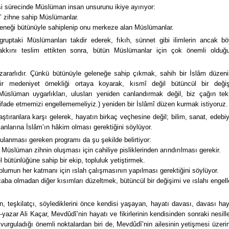
i sürecinde Müslüman insan unsurunu ikiye ayırıyor:
i’ zihne sahip Müslümanlar.
leneği bütünüyle sahiplenip onu merkeze alan Müslümanlar.
ruptaki Müslümanları takdir ederek, fıkıh, sünnet gibi ilimlerin ancak bö
hakkını teslim ettikten sonra, bütün Müslümanlar için çok önemli olduğ
r zararlıdır. Çünkü bütünüyle geleneğe sahip çıkmak, sahih bir İslâm düzeni
 bir medeniyet örnekliği ortaya koyarak, kısmî değil bütüncül bir deği
i Müslüman uygarlıkları, ulusları yeniden canlandırmak değil, biz çağın tek
ifade etmemizi engellememeliyiz.) yeniden bir İslâmî düzen kurmak istiyoruz.
ştıranlara karşı gelerek, hayatın birkaç veçhesine değil; bilim, sanat, edebiy
alanlarına İslâm’ın hâkim olması gerektiğini söylüyor.
ulanması gereken programı da şu şekilde belirtiyor:
 Müslüman zihnin oluşması için cahiliye pisliklerinden arındırılması gerekir.
 bütünlüğüne sahip bir ekip, topluluk yetiştirmek.
plumun her katmanı için ıslah çalışmasının yapılması gerektiğini söylüyor.
çaba olmadan diğer kısımları düzeltmek, bütüncül bir değişimi ve ıslahı engell
, teşkilatçı, söylediklerini önce kendisi yaşayan, hayatı davası, davası hay
yazar Ali Kaçar, Mevdûdî’nin hayatı ve fikirlerinin kendisinden sonraki nesille
n vurguladığı önemli noktalardan biri de, Mevdûdî’nin ailesinin yetişmesi üzeri