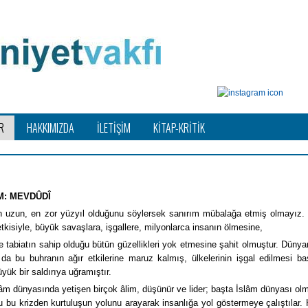
R
HAKKIMIZDA
İLETİŞİM
KİTAP-KRİTİK
M: MEVDÛDÎ
ği en uzun, en zor yüzyıl olduğunu söylersek sanırım mübalağa etmiş olmayız.
tkisiyle, büyük savaşlara, işgallere, milyonlarca insanın ölmesine,
ve tabiatın sahip olduğu bütün güzellikleri yok etmesine şahit olmuştur. Dünya
da bu buhranın ağır etkilerine maruz kalmış, ülkelerinin işgal edilmesi ba
yük bir saldırıya uğramıştır.
âm dünyasında yetişen birçok âlim, düşünür ve lider; başta İslâm dünyası ol
 bu krizden kurtuluşun yolunu arayarak insanlığa yol göstermeye çalıştılar. 