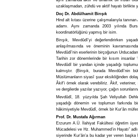
uzaklaşmadan, zühdü ve aktif hayatı birlikte y
Doç Dr. Abdülhamit Birışık
Hind alt kıtası üzerine çalışmalarıyla tanınan
adamı. Aynı zamanda 2003 yılında Bursa
koordinatörlüğünü yapmış bir isim.
Birışık, Mevdûdî’yi değerlendirirken yaşad
anlaşılmasında ve öneminin kavramasında z
Mevdûdî’nin eserlerinin birçoğunun Urducadan d
Tarihin zor dönemlerinde bir kısım insanlar 
Mevdûdî bir yandan içinde yaşadığı toplumun 
kalmıştır. (Birışık, burada Mevdûdî’nin b
Müslümanların siyasî şuur eksikliğinden dola
Âkif’i örnek olarak verebiliriz. Âkif, veterine
ve dergilerde yazılar yazıyor, çağın sorunların
Mevdûdî, 18. yüzyılda Şah Veliyullah Dehle
yaşadığı dönemin ve toplumun farkında bir
hâkimiyetiyle Mevdûdî, örnek bir Kur’ân müfes
Prof. Dr. Mustafa Ağırman
Erzurum A.Ü. İlahiyat Fakültesi öğretim üy
Mücadelesi ve Hz. Muhammed’in Hayatı” adlı s
siyerinde Kur’ân’a bu kadar yer veren başka b