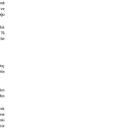
ndi
 ve
uğu
lık
 76
bir
Doç
tte
lim
isi
rek
ine
mki
zür