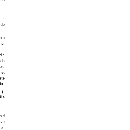
lim
 de
nin
nu,
.
ir.
nda
eki
met
ete
du.
iş,
ile
hid
 ve
bir