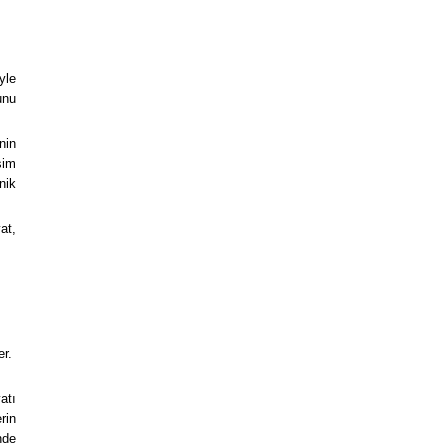
yle
unu
nin
şim
nik
at,
er.
atı
rin
nde