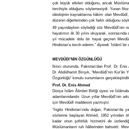
çok büyük etkileri olduğunu, ancak Müslüm
tercihiyle olduğunu söylemesiydi. Yunan filoz
ideolojinin kaynaklarına hâkim olan Mevdûdî
düzenin diğerlerinden çok farklı olduğunu söyl
49 yaşındayken söylediği söz Mevdûdî’nin nas
hayatımın ilk 30 yılını okuyarak, sonrasında d
yıl mücadele dolu bir hayat geçiren Mevdû
Hindistan’a tercih ederim.” diyerek ‘İslâmî bi
MEVDÛDî’NİN ÖZGÜNLÜĞÜ
İkinci oturumda, Pakistan’dan Prof. Dr. Eni
Dr. Abdülhamit Birışık, “Mevdûdî’nin Kur’ân 
Özgünlüğü” konulu sunumlarını gerçekleştirdil
Prof. Dr. Enis Ahmed
Dünya İslâm Âlimleri Birliği üyesi ve İslâma
adamlarındandır. Uzun yıllar Mevdûdî’nin ar
için Mevdûdî maddesini yazmıştır.
“İngiliz Hindistan’ında doğan, Pakistan’da y
sözlerine başlayan Ahmed, 1952 yılından ö
kadar onun şoförlük hizmetini de üstlend
Müslümanların ruh hâllerinden bahsetti. Mevd