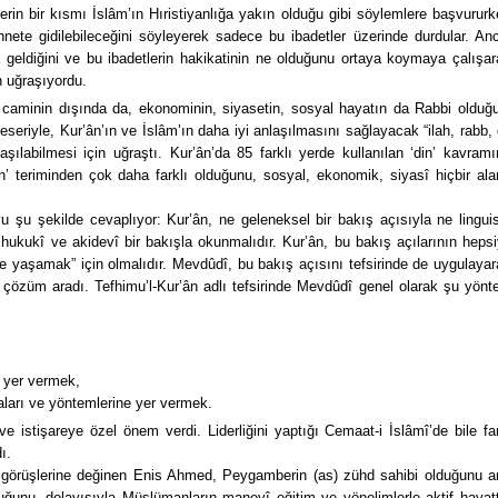
lerin bir kısmı İslâm’ın Hıristiyanlığa yakın olduğu gibi söylemlere başvururk
nete gidilebileceğini söyleyerek sadece bu ibadetler üzerinde durdular. An
geldiğini ve bu ibadetlerin hakikatinin ne olduğunu ortaya koymaya çalışar
n uğraşıyordu.
 caminin dışında da, ekonominin, siyasetin, sosyal hayatın da Rabbi olduğ
eseriyle, Kur’ân’ın ve İslâm’ın daha iyi anlaşılmasını sağlayacak “ilah, rabb, 
şılabilmesi için uğraştı. Kur’ân’da 85 farklı yerde kullanılan ‘din’ kavramı
on’ teriminden çok daha farklı olduğunu, sosyal, ekonomik, siyasî hiçbir ala
.
 şu şekilde cevaplıyor: Kur’ân, ne geleneksel bir bakış açısıyla ne linguis
ukukî ve akidevî bir bakışla okunmalıdır. Kur’ân, bu bakış açılarının hepsi
 yaşamak” için olmalıdır. Mevdûdî, bu bakış açısını tefsirinde de uygulayar
a çözüm aradı. Tefhimu’l-Kur’ân adlı tefsirinde Mevdûdî genel olarak şu yönt
 yer vermek,
ları ve yöntemlerine yer vermek.
istişareye özel önem verdi. Liderliğini yaptığı Cemaat-i İslâmî’de bile far
ı.
ili görüşlerine değinen Enis Ahmed, Peygamberin (as) zühd sahibi olduğunu 
uğunu, dolayısıyla Müslümanların manevî eğitim ve yönelimlerle aktif hayat