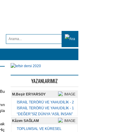
YAZANLARIMIZ
Bu
M.Beşir ERYARSOY
İSRAİL TERÖRÜ VE YAHUDİLİK - 2
nın
İSRAİL TERÖRÜ VE YAHUDİLİK - 1
şta
“DEĞER”SİZ DÜNYA “ASİL İNSAN”
BAYRAM TEBRİĞİ YERİNE
Kâzım SAĞLAM
mak
KİTAB-MÎZÂN-DEMİR
TOPLUMSAL VE KÜRESEL
Hiç
KORONA VİRÜS'ÜN