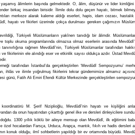
yaşamış âlimlerin başında gelmektedir. O, âlim, düşünür ve lider kimliğini 
ender birkaç insandan birisidir. İlimle dolu dolu geçen hayatı, bitmek bilme
tıları merkeze alarak kaleme aldığı eserleri, hapis, idam cezası, hastalık
ûdî, hayatı ve fikirleri üzerinde çokça durulması gereken çağımızın Müslü
rildiği, Türkiyeli Müslümanların yakînen tanıdığı bir âlimdir. Müslümanlar
î ve toplu okuma programlarında olmazsa olmaz eserlerin arasında Mevdûdî’
u tanınırlığına rağmen Mevdûdî’nin, Türkiyeli Müslümanlar tarafından hakkı
ve fikirlerinin ele alındığı eser ve etkinlik sayısı oldukça azdır. Üstad Mevdû
dir.
erneği tarafından İstanbul’da gerçekleştirilen ‘Mevdûdî Sempozyumu’ mer
, ihlâs ve ilimle yoğrulmuş fikirlerini tekrar gündemimize almamız açısın
tesi günü, Fatih Ali Emiri Efendi Kültür Merkezinde gerçekleştirilen sempozy
dinatörü M. Şerif Niziplioğlu, Mevdûdî’nin hayatı ve kişiliğini anlat
 yandan da onun hayatından çıkarttığı genel ilke ve dersleri dinleyicilere sundu
doğdu. 1300 yıllık köklü bir aileye mensup olan Mevdûdî, ilk eğitimini bab
özel hocalardan Farsça, Urduca, Arapça, mantık, fıkıh ve hadis dersleri a
ın konuk olduğu, ilmî sohbetlerin yapıldığı bir ev ortamında büyüdü. Mevdû