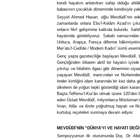
kendi hayatını anlatırken sahip olduğu ahlâkı
babasının çocukluk döneminde kendisiyle yakîn
Seyyid Ahmed Hasan, oğlu Mevdûdî’nin edebî 
zamanlarda onlara Ebu’l-Kelâm Azad’ın çıka
onların fikrî gelişimine katkıda bulundu. Sahi
hayatında görebiliyoruz. Sabah namazından
Urduca, Arapça, Farsça dillerine hâkimiyetin
Mer’atu’l-Cedîde / Modern Kadın” isimli eseri
Genç yaşta gazeteciliğe başlayan Mevdûdî, bir
Gençliğinden itibaren aktif bir hayatın için
yıkılışı ve hilafetin ilgası gibi döneminin si
yaşayan Mevdûdî, inancından ve fikirlerinde
önder kimliğini idam kararında bir kez daha g
ülkelerin de yoğun tepki gösterdiği idam kararı
Başta Tefhimu’l-Kur’ân olmak üzere 120’den fa
eden Üstad Mevdûdî, milyonlarca Müslüman’ın
İman, ihlâs ve ilimle yoğrulmuş hayatı ve fi
kurtuluş reçeteleri sunmaya devam ediyor.
MEVDÛDİ’NİN “DÜNYA’YI VE HAYATI DEĞ
Sempozyumun ilk oturumunda Doç. Dr. Abdül