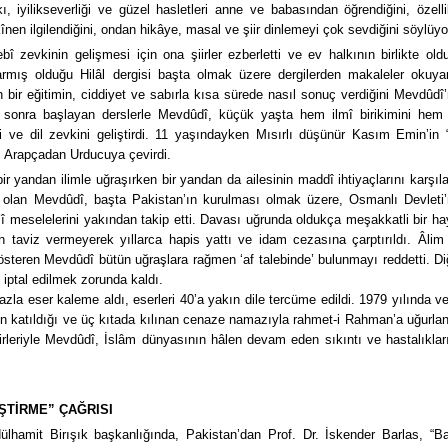
, iyilikseverliği ve güzel hasletleri anne ve babasından öğrendiğini, özelli
en ilgilendiğini, ondan hikâye, masal ve şiir dinlemeyi çok sevdiğini söylüyo
zevkinin gelişmesi için ona şiirler ezberletti ve ev halkının birlikte old
rmış olduğu Hilâl dergisi başta olmak üzere dergilerden makaleler okuya
h bir eğitimin, ciddiyet ve sabırla kısa sürede nasıl sonuç verdiğini Mevdûdî’
 sonra başlayan derslerle Mevdûdî, küçük yaşta hem ilmî birikimini hem
i ve dil zevkini geliştirdi. 11 yaşındayken Mısırlı düşünür Kasım Emin’in “
ni Arapçadan Urducuya çevirdi.
 yandan ilimle uğraşırken bir yandan da ailesinin maddî ihtiyaçlarını karşıla
de olan Mevdûdî, başta Pakistan’ın kurulması olmak üzere, Osmanlı Devleti’
yasî meselelerini yakından takip etti. Davası uğrunda oldukça meşakkatli bir ha
n taviz vermeyerek yıllarca hapis yattı ve idam cezasına çarptırıldı. Âlim
österen Mevdûdî bütün uğraşlara rağmen ‘af talebinde’ bulunmayı reddetti. Di
 iptal edilmek zorunda kaldı.
zla eser kaleme aldı, eserleri 40’a yakın dile tercüme edildi. 1979 yılında ve
 katıldığı ve üç kıtada kılınan cenaze namazıyla rahmet-i Rahman’a uğurlan
kirleriyle Mevdûdî, İslâm dünyasının hâlen devam eden sıkıntı ve hastalıklar
İŞTİRME” ÇAĞRISI
hamit Birışık başkanlığında, Pakistan’dan Prof. Dr. İskender Barlas, “B