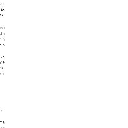
en,
cak
ak,
unu
din
nın
nın
tik
yle
ak,
emi
klı
ama
tan