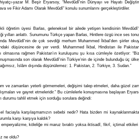
hiyatçı-yazar M. Beşir Eryarsoy, “Mevdûdî’nin Dünyayı ve Hayatı Değişti
Dava ve Fikir Adamı Olarak Mevdûdî” konulu sunumlarını gerçekleştirdiler.
li öğretim üyesi Barlas, geleneksel bir ailede yetişen kendisinin Mevdûdî’
diği yılları anlattı. Sunumunu Türkçe yapan Barlas, Hintlere özgü ince ses tonu
ında Mevdûdî’nin de çok sevdiği merhum Muhammed İkbal’den şiirler oku
sındaki düşüncesine de yer verdi. Muhammed İkbal, Hindistan ile Pakistan
ı olmasına rağmen Pakistan’ın kuruluşunu şu kısa cümleyle özetliyor: “Bi
 konuşmasında son olarak Mevdûdî’nin Türkiye’nin de içinde bulunduğu üç ülke
n bağımsız, İslâm dışında düşünülemez: 1. Pakistan, 2. Türkiye, 3. Sudan.”
urum ve zamanları yeterli görmemeleri, değişimi talep etmeleri, daha güzel za
lışmaları ve gayret etmeleridir.” Bu cümlelerle konuşmasına başlayan Eryars
 durumu tahlil etmek için sorduğu sorulara değindi:
sel faciayla karşılaşmamızın sebebi nedir? Hata bizden mi kaynaklanmakta
urumla karşı karşıya kaldık?
mperyalizme, köleliğe mi maruz bıraktı yoksa iktisadî, fikrî, içtimaî etkileri
iz ne oldu?