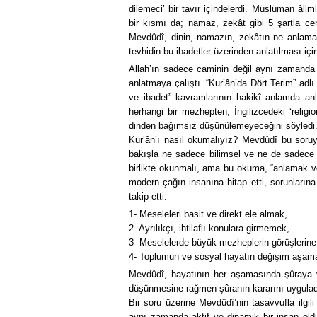
dilemeci’ bir tavır içindelerdi. Müslüman âlim
bir kısmı da; namaz, zekât gibi 5 şartla cen
Mevdûdî, dinin, namazın, zekâtın ne anlama 
tevhidin bu ibadetler üzerinden anlatılması içi
Allah’ın sadece caminin değil aynı zamanda
anlatmaya çalıştı. “Kur’ân’da Dört Terim” adlı 
ve ibadet” kavramlarının hakikî anlamda anla
herhangi bir mezhepten, İngilizcedeki ‘religi
dinden bağımsız düşünülemeyeceğini söyledi
Kur’ân’ı nasıl okumalıyız? Mevdûdî bu soruyu
bakışla ne sadece bilimsel ve ne de sadece h
birlikte okunmalı, ama bu okuma, “anlamak ve
modern çağın insanına hitap etti, sorunların
takip etti:
1- Meseleleri basit ve direkt ele almak,
2- Ayrılıkçı, ihtilaflı konulara girmemek,
3- Meselelerde büyük mezheplerin görüşlerine
4- Toplumun ve sosyal hayatın değişim aşama
Mevdûdî, hayatının her aşamasında şûraya ve 
düşünmesine rağmen şûranın kararını uygulad
Bir soru üzerine Mevdûdî’nin tasavvufla ilg
aynı zamanda aktif ve dinamik bir insan old