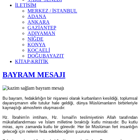
İLETİŞİM
MERKEZ / İSTANBUL
ADANA
ANKARA
GAZİANTEP
ADIYAMAN
NİĞDE
KONYA
KOCAELİ
DOĞUBAYAZIT
KİTAP-KRİTİK
BAYRAM MESAJI
Bu bayram, fedakârlığın bir nişanesi olarak kurbanların kesildiği, toplumsal
dayanışmanın elle tutulur hale geldiği, dünya Müslümanların birbirleriyle
kaynaştığı atmosferin oluşmasıdır.
Hz. İbrahim'in imtihanı, Hz. İsmail'in teslimiyetinin Allah tarafından
mükafatlandırması ve İslam milletine bıraktığı kutlu mirasıdır. Bu kutlu
miras, aynı zamanda kutlu bir görevdir. Her bir Müslüman fert insanlığın
geleceği için nelerin feda edebileceğinin şuuruna ermesidir.