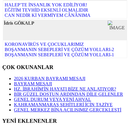
KAVRAM BURÇLARININ FETHİ
HALEP’TE İNSANLIK YOK EDİLİYOR!
BİR DARBE KALKIŞMASININ ARDINDAN
EĞİTİM TEVHİD EKSENLİ OLMALIDIR
ÇAĞIN GÖÇMENLERİ
CAN NEDİR Kİ VERMİYEM CÂNÂNIMA
Tüm yazıları...
KİBİRDE BENLİK İDDİASI VARDIR
İdris GÖKALP
USÛL BİL, ÜSLÛP BİL, ÂDÂP BİL!
BU TOPRAKLAR İSLÂM COĞRAFYASIDIR, HAİNLERE
VE KATİLLERE BIRAKILAMAZ
Tüm yazıları...
KORONAVİRÜS VE ÇOCUKLARIMIZ
BOŞANMANIN SEBEPLERİ VE ÇÖZÜM YOLLARI-2
BOŞANMANIN SEBEPLERİ VE ÇÖZÜM YOLLARI-1
AİLENİN ÖNEMİ
ÇOCUK GELİŞİMİNDE MÜSLÜMAN AİLE MODELİ
ÇOK OKUNANLAR
MÜSLÜMANIN TATİL ANLAYIŞI
ÇAĞDAŞ EĞİTİM ANLAYIŞLARININ HADİSLERDEN
2026 KURBAN BAYRAMI MESAJI
ÇIKARACAĞI YÖNTEMLER
BAYRAM MESAJI
ÖLEN HALEP DEĞİL İNSANLIĞIMIZ
HZ. İBRAHİM'İN HAYATI BİZE NE ANLATIYOR?
GENÇLERE 100 TAVSİYE
BİR GÜZEL DOSTUN ARDINDAN DİLE GELENLER
EĞİTİMİN ANA TEMASI "SALİH İNSAN YETİŞTİRMEK"
GENEL DURUM VEYA YENİ AHVAL
Tüm yazıları...
KAHRAMANMARAŞ ŞEHİTLERİ İÇİN TAZİYE
GENEL MERKEZ BİNA AÇILIŞIMIZ GERÇEKLEŞTİ
YENİ EKLENENLER