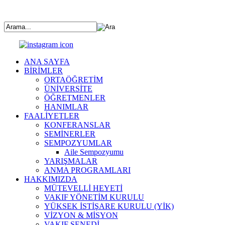
ANA SAYFA
BİRİMLER
ORTAÖĞRETİM
ÜNİVERSİTE
ÖĞRETMENLER
HANIMLAR
FAALİYETLER
KONFERANSLAR
SEMİNERLER
SEMPOZYUMLAR
Aile Sempozyumu
YARIŞMALAR
ANMA PROGRAMLARI
HAKKIMIZDA
MÜTEVELLİ HEYETİ
VAKIF YÖNETİM KURULU
YÜKSEK İSTİŞARE KURULU (YİK)
VİZYON & MİSYON
VAKIF SENEDİ