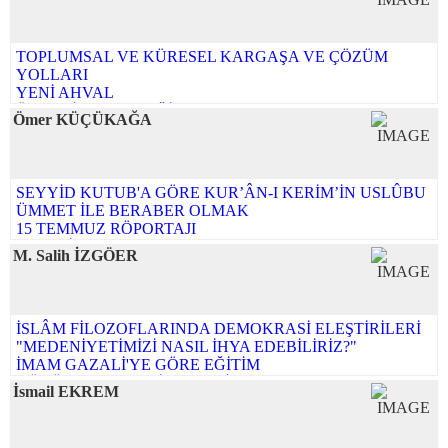
KORONA VİRÜS'ÜN HATIRLATTIKLARI
TÜRKİYE VE DÜNYA GÜNDEMİ İLE İLGİLENMENİN
GEREKLİLİĞİ - 2
TOPLUMSAL VE KÜRESEL KARGAŞA VE ÇÖZÜM
TÜRKİYE VE DÜNYA GÜNDEMİ İLE İLGİLENMENİN
YOLLARI
GEREKLİLİĞİ-1
YENİ AHVAL
ATALETİMİZİN SEBEPLERİ
ÜLKENİN GELECEĞİ
BAYRAM TEBRİĞİ
Ömer KÜÇÜKAĞA
KARGAŞA DÖNEMİNİN AHVALİ
Tüm yazıları...
BİR ÇAĞRI VEYA ÇIĞLIK
SİYASETİ/ÜLKEYİ ANLAMA BİÇİMLERİ
AÇILIM - ATILIM
SEYYİD KUTUB'A GÖRE KUR’ÂN-I KERİM’İN USLÛBU
PANİKLEMEYİN EY EHL-İ İSLAM!
ÜMMET İLE BERABER OLMAK
BAYRAM MESAJI 2023
15 TEMMUZ RÖPORTAJI
GEÇMİŞ OLSUN TÜRKİYE
Mısır'ın İstiklal Mahkemeleri
Tüm yazıları...
M. Salih İZGÖER
İsrail : Tevrata İhanet Edenlerin Devletidir
Tüm yazıları...
İSLÂM FİLOZOFLARINDA DEMOKRASİ ELEŞTİRİLERİ
"MEDENİYETİMİZİ NASIL İHYA EDEBİLİRİZ?"
İMAM GAZALİ'YE GÖRE EĞİTİM
KÜÇÜK ALEMDEKİ MEDENİYET
İsmail EKREM
HATALARIMIZI DUYMAYA OLAN İHTİYACIMIZ
AKLIN ANLAMI
KİŞİNİN MEDENÎLİĞİNDEN ÜMMETİN MEDENİYETİNE