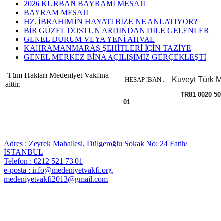
2026 KURBAN BAYRAMI MESAJI
BAYRAM MESAJI
HZ. İBRAHİM'İN HAYATI BİZE NE ANLATIYOR?
BİR GÜZEL DOSTUN ARDINDAN DİLE GELENLER
GENEL DURUM VEYA YENİ AHVAL
KAHRAMANMARAŞ ŞEHİTLERİ İÇİN TAZİYE
GENEL MERKEZ BİNA AÇILIŞIMIZ GERÇEKLEŞTİ
Tüm Hakları Medeniyet Vakfına
Kuveyt Türk M
HESAP IBAN :
aittir.
TR81 0020 5000 008
01
Adres : Zeyrek Mahallesi, Dülgeroğlu Sokak No: 24 Fatih/
İSTANBUL
Telefon : 0212 521 73 01
e-posta : info@medeniyetvakfi.org,
medeniyetvakfi2013@gmail.com