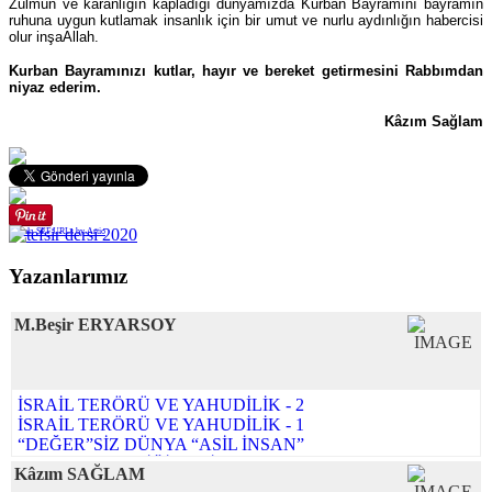
Zulmün ve karanlığın kapladığı dünyamızda Kurban Bayramını bayramın
ruhuna uygun kutlamak insanlık için bir umut ve nurlu aydınlığın habercisi
olur inşaAllah.
Kurban Bayramınızı kutlar, hayır ve bereket getirmesini Rabbımdan
niyaz ederim.
Kâzım Sağlam
Joomla SEF URLs by Artio
Yazanlarımız
M.Beşir ERYARSOY
İSRAİL TERÖRÜ VE YAHUDİLİK - 2
İSRAİL TERÖRÜ VE YAHUDİLİK - 1
“DEĞER”SİZ DÜNYA “ASİL İNSAN”
BAYRAM TEBRİĞİ YERİNE
Kâzım SAĞLAM
KİTAB-MÎZÂN-DEMİR