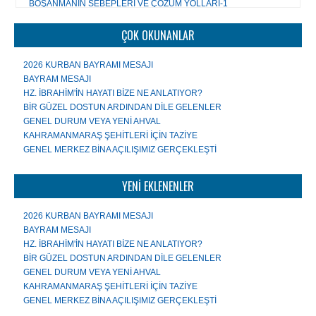
Tüm yazıları...
BOŞANMANIN SEBEPLERİ VE ÇÖZÜM YOLLARI-1
AİLENİN ÖNEMİ
Tüm yazıları...
ÇOCUK GELİŞİMİNDE MÜSLÜMAN AİLE MODELİ
ÇOK OKUNANLAR
MÜSLÜMANIN TATİL ANLAYIŞI
ÇAĞDAŞ EĞİTİM ANLAYIŞLARININ HADİSLERDEN ÇIKARACAĞI
2026 KURBAN BAYRAMI MESAJI
YÖNTEMLER
BAYRAM MESAJI
ÖLEN HALEP DEĞİL İNSANLIĞIMIZ
HZ. İBRAHİM'İN HAYATI BİZE NE ANLATIYOR?
GENÇLERE 100 TAVSİYE
BİR GÜZEL DOSTUN ARDINDAN DİLE GELENLER
EĞİTİMİN ANA TEMASI "SALİH İNSAN YETİŞTİRMEK"
GENEL DURUM VEYA YENİ AHVAL
KAHRAMANMARAŞ ŞEHİTLERİ İÇİN TAZİYE
Tüm yazıları...
GENEL MERKEZ BİNA AÇILIŞIMIZ GERÇEKLEŞTİ
YENİ EKLENENLER
2026 KURBAN BAYRAMI MESAJI
BAYRAM MESAJI
HZ. İBRAHİM'İN HAYATI BİZE NE ANLATIYOR?
BİR GÜZEL DOSTUN ARDINDAN DİLE GELENLER
GENEL DURUM VEYA YENİ AHVAL
KAHRAMANMARAŞ ŞEHİTLERİ İÇİN TAZİYE
GENEL MERKEZ BİNA AÇILIŞIMIZ GERÇEKLEŞTİ