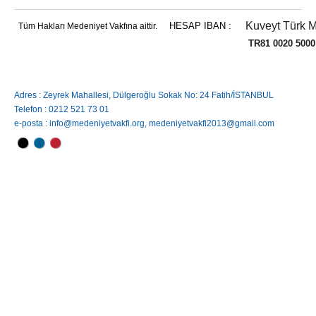
Kuveyt Türk M
HESAP IBAN :
Tüm Hakları Medeniyet Vakfına aittir.
TR81 0020 5000 0084 
Adres : Zeyrek Mahallesi, Dülgeroğlu Sokak No: 24 Fatih/İSTANBUL
Telefon : 0212 521 73 01
e-posta : info@medeniyetvakfi.org, medeniyetvakfi2013@gmail.com