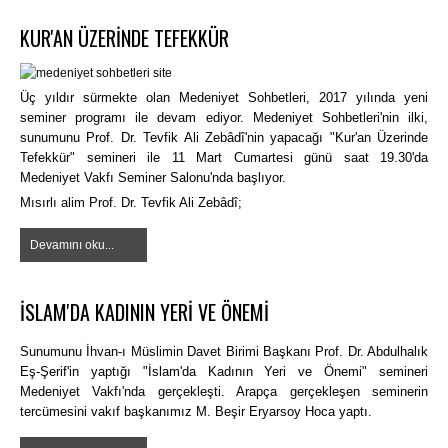
KUR'AN ÜZERİNDE TEFEKKÜR
Üç yıldır sürmekte olan Medeniyet Sohbetleri, 2017 yılında yeni
seminer programı ile devam ediyor. Medeniyet Sohbetleri'nin ilki,
sunumunu Prof. Dr. Tevfik Ali Zebâdî'nin yapacağı "Kur'an Üzerinde
Tefekkür" semineri ile 11 Mart Cumartesi günü saat 19.30'da
Medeniyet Vakfı Seminer Salonu'nda başlıyor.
Mısırlı alim Prof. Dr. Tevfik Ali Zebâdî;
Devamını oku...
İSLAM'DA KADININ YERİ VE ÖNEMİ
Sunumunu İhvan-ı Müslimin Davet Birimi Başkanı Prof. Dr. Abdulhalık
Eş-Şerif'in yaptığı "İslam'da Kadının Yeri ve Önemi" semineri
Medeniyet Vakfı'nda gerçekleşti. Arapça gerçekleşen seminerin
tercümesini vakıf başkanımız M. Beşir Eryarsoy Hoca yaptı.