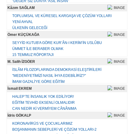
“DEĞER”SİZ DÜNYA “ASİL İNSAN”
BAYRAM TEBRİĞİ YERİNE
Kâzım SAĞLAM
KİTAB-MÎZÂN-DEMİR
TOPLUMSAL VE KÜRESEL KARGAŞA VE ÇÖZÜM YOLLARI
KORONA VİRÜS'ÜN HATIRLATTIKLARI
YENİ AHVAL
TÜRKİYE VE DÜNYA GÜNDEMİ İLE İLGİLENMENİN GEREKLİLİĞİ - 2
ÜLKENİN GELECEĞİ
TÜRKİYE VE DÜNYA GÜNDEMİ İLE İLGİLENMENİN GEREKLİLİĞİ-1
KARGAŞA DÖNEMİNİN AHVALİ
Ömer KÜÇÜKAĞA
ATALETİMİZİN SEBEPLERİ
BİR ÇAĞRI VEYA ÇIĞLIK
BAYRAM TEBRİĞİ
SEYYİD KUTUB'A GÖRE KUR’ÂN-I KERİM’İN USLÛBU
SİYASETİ/ÜLKEYİ ANLAMA BİÇİMLERİ
ÜMMET İLE BERABER OLMAK
AÇILIM - ATILIM
Tüm yazıları...
15 TEMMUZ RÖPORTAJI
PANİKLEMEYİN EY EHL-İ İSLAM!
Mısır'ın İstiklal Mahkemeleri
M. Salih İZGÖER
BAYRAM MESAJI 2023
İsrail : Tevrata İhanet Edenlerin Devletidir
GEÇMİŞ OLSUN TÜRKİYE
İSLÂM FİLOZOFLARINDA DEMOKRASİ ELEŞTİRİLERİ
"MEDENİYETİMİZİ NASIL İHYA EDEBİLİRİZ?"
Tüm yazıları...
Tüm yazıları...
İMAM GAZALİ'YE GÖRE EĞİTİM
KÜÇÜK ALEMDEKİ MEDENİYET
İsmail EKREM
HATALARIMIZI DUYMAYA OLAN İHTİYACIMIZ
HALEP’TE İNSANLIK YOK EDİLİYOR!
AKLIN ANLAMI
EĞİTİM TEVHİD EKSENLİ OLMALIDIR
KİŞİNİN MEDENÎLİĞİNDEN ÜMMETİN MEDENİYETİNE
CAN NEDİR Kİ VERMİYEM CÂNÂNIMA
KAVRAM BURÇLARININ FETHİ
KİBİRDE BENLİK İDDİASI VARDIR
İdris GÖKALP
BİR DARBE KALKIŞMASININ ARDINDAN
USÛL BİL, ÜSLÛP BİL, ÂDÂP BİL!
ÇAĞIN GÖÇMENLERİ
KORONAVİRÜS VE ÇOCUKLARIMIZ
BU TOPRAKLAR İSLÂM COĞRAFYASIDIR, HAİNLERE VE
BOŞANMANIN SEBEPLERİ VE ÇÖZÜM YOLLARI-2
KATİLLERE BIRAKILAMAZ