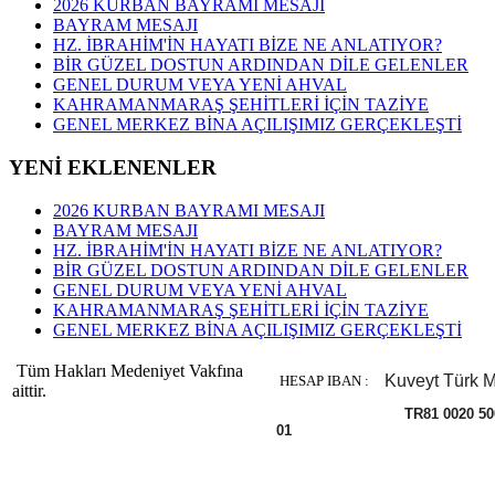
2026 KURBAN BAYRAMI MESAJI
ÖLEN HALEP DEĞİL İNSANLIĞIMIZ
BAYRAM MESAJI
GENÇLERE 100 TAVSİYE
HZ. İBRAHİM'İN HAYATI BİZE NE ANLATIYOR?
EĞİTİMİN ANA TEMASI "SALİH İNSAN YETİŞTİRMEK"
BİR GÜZEL DOSTUN ARDINDAN DİLE GELENLER
Tüm yazıları...
GENEL DURUM VEYA YENİ AHVAL
KAHRAMANMARAŞ ŞEHİTLERİ İÇİN TAZİYE
GENEL MERKEZ BİNA AÇILIŞIMIZ GERÇEKLEŞTİ
YENİ EKLENENLER
2026 KURBAN BAYRAMI MESAJI
BAYRAM MESAJI
HZ. İBRAHİM'İN HAYATI BİZE NE ANLATIYOR?
BİR GÜZEL DOSTUN ARDINDAN DİLE GELENLER
GENEL DURUM VEYA YENİ AHVAL
KAHRAMANMARAŞ ŞEHİTLERİ İÇİN TAZİYE
GENEL MERKEZ BİNA AÇILIŞIMIZ GERÇEKLEŞTİ
Tüm Hakları Medeniyet Vakfına
Kuveyt Türk M
HESAP IBAN :
aittir.
TR81 0020 5000 008
01