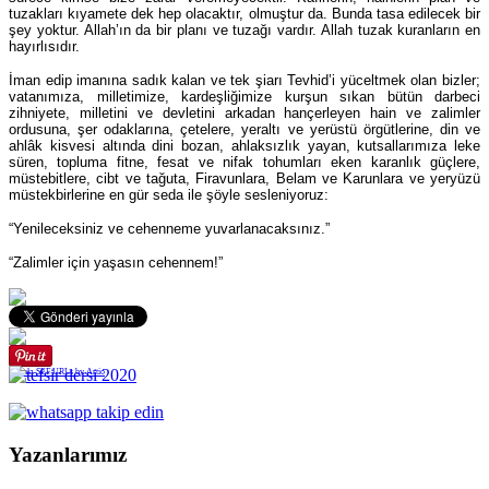
tuzakları kıyamete dek hep olacaktır, olmuştur da. Bunda tasa edilecek bir
şey yoktur. Allah’ın da bir planı ve tuzağı vardır. Allah tuzak kuranların en
hayırlısıdır.
İman edip imanına sadık kalan ve tek şiarı Tevhid’i yüceltmek olan bizler;
vatanımıza, milletimize, kardeşliğimize kurşun sıkan bütün darbeci
zihniyete, milletini ve devletini arkadan hançerleyen hain ve zalimler
ordusuna, şer odaklarına, çetelere, yeraltı ve yerüstü örgütlerine, din ve
ahlâk kisvesi altında dini bozan, ahlaksızlık yayan, kutsallarımıza leke
süren, topluma fitne, fesat ve nifak tohumları eken karanlık güçlere,
müstebitlere, cibt ve tağuta, Firavunlara, Belam ve Karunlara ve yeryüzü
müstekbirlerine en gür seda ile şöyle sesleniyoruz:
“Yenileceksiniz ve cehenneme yuvarlanacaksınız.”
“Zalimler için yaşasın cehennem!”
Joomla SEF URLs by Artio
Yazanlarımız