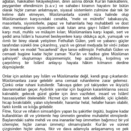
ağlatan, hakikatleri hikâyeleştiren, dinin aslına dönük Kur’ân hakikatlerini,
peygamber efendimizin (s.a.v.) ve sahabe-i kiramın hayatını bir bütün
olarak hiçbir zaman anlatmayan, siyasal sistemlerin zulmüne dair tek bir
kelime dahi etmeyen, Müslümanlarla sürekli niza halinde olup
Müslümanların karşısındaki cenahla, “mele ve mütrefin” tabakasıyla,
masonlarla, siyonistlerle, papaz ve hahamlarla hep muhabbetli ve dost
olan, mensuplarını siyasetten uzak tutan ama gayr-i İslâmî otoritelere
karşı muti, muhlis ve mülayim kılan; Müslümanlara karşı kapalı, sert ve
şedid ama İslâm’a husumet besleyenlere karşı oldukça açık, yumuşak ve
ılımlı bir birey olarak yetiştiren Fethullah Gülen, yerli ve yabancı güçler
tarafından sürekli öne çıkarılmış, yazılı ve görsel medyada bir vird-i zeban
gibi örnek ve model “hocaefendi” diye lanse edilmiştir. Fethullah Gülen ve
cemaati bugüne kadar hiçbir zaman “Kur’ân ve hadise göre Müslüman
şahsiyeti” oluşturmayı düşünmemiştir, hep azaltılmış, kırpılmış ve
çarpıtılmış bir İslâmî anlayışı hayata hâkim kılmanın derdine
düşmüşlerdir.
Onlar için aslolan şey İslâm ve Müslümanlar değil, kendi grup çıkarlarıdır.
Müslümanlara zarar gelebilir ama cemaat ruhanilerine zarar gelemez.
Çünkü onlar ruhani kutsilerdir. Takvaya giden yol takiyeden ve ikiyüzlü
davranmaktan geçer. Aydınlık yarınlar için bugünün karanlıklarına sessiz
kalınabilir, gelecek güzel günler için ânın vazifeleri, insanî ve İslâmî
hassasiyetleri ötelenebilir. Hizmet için namaz terk edilebilir, içki içilebilir,
hicap bırakılabilir, yalan söylenebilir, haramlar helal, helaller haram olabilir,
farklı kimlik ve kılığa girilebilir.
Fitne, fücur ve nifakın simsarlığını yapan bu şakirtler örgütü, bugüne kadar
kullandıkları dil ve yöntemle hep ümmetin geneline muhalefet etmişlerdir.
Başlarındaki sahte mehdi ve ona inananlar hep ümmetten bağımsız bir yol
izlemişler, hiçbir zaman ümmetçi olmamışlardır. Kur’ân ve sünnet
çizgisinden hiçbir ulema, fikir ve dava adamıyla anlaşamamış ve pek