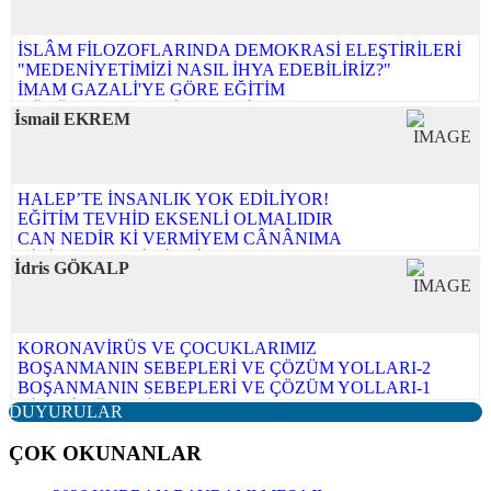
İSLÂM FİLOZOFLARINDA DEMOKRASİ ELEŞTİRİLERİ
"MEDENİYETİMİZİ NASIL İHYA EDEBİLİRİZ?"
İMAM GAZALİ'YE GÖRE EĞİTİM
KÜÇÜK ALEMDEKİ MEDENİYET
İsmail EKREM
HATALARIMIZI DUYMAYA OLAN İHTİYACIMIZ
AKLIN ANLAMI
KİŞİNİN MEDENÎLİĞİNDEN ÜMMETİN MEDENİYETİNE
KAVRAM BURÇLARININ FETHİ
HALEP’TE İNSANLIK YOK EDİLİYOR!
BİR DARBE KALKIŞMASININ ARDINDAN
EĞİTİM TEVHİD EKSENLİ OLMALIDIR
ÇAĞIN GÖÇMENLERİ
CAN NEDİR Kİ VERMİYEM CÂNÂNIMA
Tüm yazıları...
KİBİRDE BENLİK İDDİASI VARDIR
İdris GÖKALP
USÛL BİL, ÜSLÛP BİL, ÂDÂP BİL!
BU TOPRAKLAR İSLÂM COĞRAFYASIDIR, HAİNLERE
VE KATİLLERE BIRAKILAMAZ
Tüm yazıları...
KORONAVİRÜS VE ÇOCUKLARIMIZ
BOŞANMANIN SEBEPLERİ VE ÇÖZÜM YOLLARI-2
BOŞANMANIN SEBEPLERİ VE ÇÖZÜM YOLLARI-1
AİLENİN ÖNEMİ
DUYURULAR
ÇOCUK GELİŞİMİNDE MÜSLÜMAN AİLE MODELİ
MÜSLÜMANIN TATİL ANLAYIŞI
ÇOK OKUNANLAR
ÇAĞDAŞ EĞİTİM ANLAYIŞLARININ HADİSLERDEN
ÇIKARACAĞI YÖNTEMLER