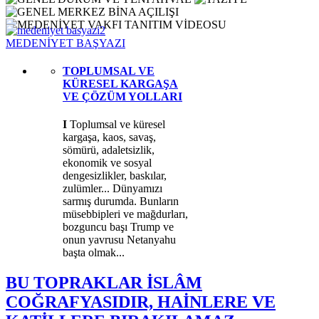
MEDENİYET BAŞYAZI
TOPLUMSAL VE
KÜRESEL KARGAŞA
VE ÇÖZÜM YOLLARI
I
Toplumsal ve küresel
kargaşa, kaos, savaş,
sömürü, adaletsizlik,
ekonomik ve sosyal
dengesizlikler, baskılar,
zulümler... Dünyamızı
sarmış durumda. Bunların
müsebbipleri ve mağdurları,
bozguncu başı Trump ve
onun yavrusu Netanyahu
başta olmak...
BU TOPRAKLAR İSLÂM
COĞRAFYASIDIR, HAİNLERE VE