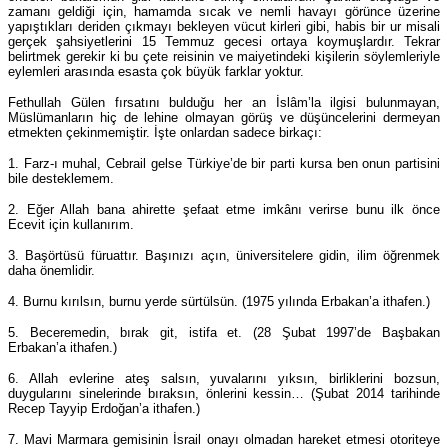
zamanı geldiği için, hamamda sıcak ve nemli havayı görünce üzerine
yapıştıkları deriden çıkmayı bekleyen vücut kirleri gibi, habis bir ur misali
gerçek şahsiyetlerini 15 Temmuz gecesi ortaya koymuşlardır. Tekrar
belirtmek gerekir ki bu çete reisinin ve maiyetindeki kişilerin söylemleriyle
eylemleri arasında esasta çok büyük farklar yoktur.
Fethullah Gülen fırsatını bulduğu her an İslâm’la ilgisi bulunmayan,
Müslümanların hiç de lehine olmayan görüş ve düşüncelerini dermeyan
etmekten çekinmemiştir. İşte onlardan sadece birkaçı:
1. Farz-ı muhal, Cebrail gelse Türkiye’de bir parti kursa ben onun partisini
bile desteklemem.
2. Eğer Allah bana ahirette şefaat etme imkânı verirse bunu ilk önce
Ecevit için kullanırım.
3. Başörtüsü füruattır. Başınızı açın, üniversitelere gidin, ilim öğrenmek
daha önemlidir.
4. Burnu kırılsın, burnu yerde sürtülsün. (1975 yılında Erbakan’a ithafen.)
5. Beceremedin, bırak git, istifa et. (28 Şubat 1997’de Başbakan
Erbakan’a ithafen.)
6. Allah evlerine ateş salsın, yuvalarını yıksın, birliklerini bozsun,
duygularını sinelerinde bıraksın, önlerini kessin… (Şubat 2014 tarihinde
Recep Tayyip Erdoğan’a ithafen.)
7. Mavi Marmara gemisinin İsrail onayı olmadan hareket etmesi otoriteye