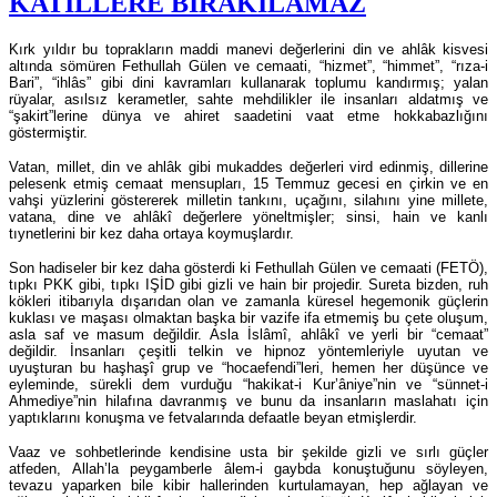
KATİLLERE BIRAKILAMAZ
Kırk yıldır bu toprakların maddi manevi değerlerini din ve ahlâk kisvesi
altında sömüren Fethullah Gülen ve cemaati, “hizmet”, “himmet”, “rıza-i
Bari”, “ihlâs” gibi dini kavramları kullanarak toplumu kandırmış; yalan
rüyalar, asılsız kerametler, sahte mehdilikler ile insanları aldatmış ve
“şakirt”lerine dünya ve ahiret saadetini vaat etme hokkabazlığını
göstermiştir.
Vatan, millet, din ve ahlâk gibi mukaddes değerleri vird edinmiş, dillerine
pelesenk etmiş cemaat mensupları, 15 Temmuz gecesi en çirkin ve en
vahşi yüzlerini göstererek milletin tankını, uçağını, silahını yine millete,
vatana, dine ve ahlâkî değerlere yöneltmişler; sinsi, hain ve kanlı
tıynetlerini bir kez daha ortaya koymuşlardır.
Son hadiseler bir kez daha gösterdi ki Fethullah Gülen ve cemaati (FETÖ),
tıpkı PKK gibi, tıpkı IŞİD gibi gizli ve hain bir projedir. Sureta bizden, ruh
kökleri itibarıyla dışarıdan olan ve zamanla küresel hegemonik güçlerin
kuklası ve maşası olmaktan başka bir vazife ifa etmemiş bu çete oluşum,
asla saf ve masum değildir. Asla İslâmî, ahlâkî ve yerli bir “cemaat”
değildir. İnsanları çeşitli telkin ve hipnoz yöntemleriyle uyutan ve
uyuşturan bu haşhaşî grup ve “hocaefendi”leri, hemen her düşünce ve
eyleminde, sürekli dem vurduğu “hakikat-i Kur’âniye”nin ve “sünnet-i
Ahmediye”nin hilafına davranmış ve bunu da insanların maslahatı için
yaptıklarını konuşma ve fetvalarında defaatle beyan etmişlerdir.
Vaaz ve sohbetlerinde kendisine usta bir şekilde gizli ve sırlı güçler
atfeden, Allah’la peygamberle âlem-i gaybda konuştuğunu söyleyen,
tevazu yaparken bile kibir hallerinden kurtulamayan, hep ağlayan ve