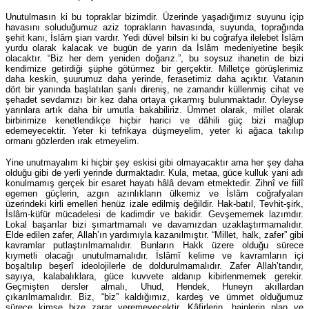
Unutulmasın ki bu topraklar bizimdir. Üzerinde yaşadığımız suyunu içip
havasını soluduğumuz aziz toprakların havasında, suyunda, toprağında
şehit kanı, İslâm şiarı vardır. Yedi düvel bilsin ki bu coğrafya ilelebet İslâm
yurdu olarak kalacak ve bugün de yarın da İslâm medeniyetine beşik
olacaktır. “Biz her dem yeniden doğarız.”, bu soysuz ihanetin de bizi
kendimize getirdiği şüphe götürmez bir gerçektir. Milletçe görüşlerimiz
daha keskin, şuurumuz daha yerinde, ferasetimiz daha açıktır. Vatanın
dört bir yanında başlatılan şanlı direniş, ne zamandır küllenmiş cihat ve
şehadet sevdamızı bir kez daha ortaya çıkarmış bulunmaktadır. Öyleyse
yarınlara artık daha bir umutla bakabiliriz. Ümmet olarak, millet olarak
birbirimize kenetlendikçe hiçbir harici ve dâhili güç bizi mağlup
edemeyecektir. Yeter ki tefrikaya düşmeyelim, yeter ki ağaca takılıp
ormanı gözlerden ırak etmeyelim.
Yine unutmayalım ki hiçbir şey eskisi gibi olmayacaktır ama her şey daha
olduğu gibi de yerli yerinde durmaktadır. Kula, metaa, güce kulluk yani adı
konulmamış gerçek bir esaret hayatı hâlâ devam etmektedir. Zihnî ve fiilî
egemen güçlerin, azgın azınlıkların ülkemiz ve İslâm coğrafyaları
üzerindeki kirli emelleri henüz izale edilmiş değildir. Hak-batıl, Tevhit-şirk,
İslâm-küfür mücadelesi de kadimdir ve bakidir. Gevşememek lazımdır.
Lokal başarılar bizi şımartmamalı ve davamızdan uzaklaştırmamalıdır.
Elde edilen zafer, Allah’ın yardımıyla kazanılmıştır. “Millet, halk, zafer” gibi
kavramlar putlaştırılmamalıdır. Bunların Hakk üzere olduğu sürece
kıymetli olacağı unutulmamalıdır. İslâmî kelime ve kavramların içi
boşaltılıp beşerî ideolojilerle de doldurulmamalıdır. Zafer Allah’tandır,
sayıya, kalabalıklara, güce kuvvete aldanıp kibirlenmemek gerekir.
Geçmişten dersler almalı, Uhud, Hendek, Huneyn akıllardan
çıkarılmamalıdır. Biz, “biz” kaldığımız, kardeş ve ümmet olduğumuz
sürece kimse bize zarar veremeyecektir. Kâfirlerin, hainlerin plan ve