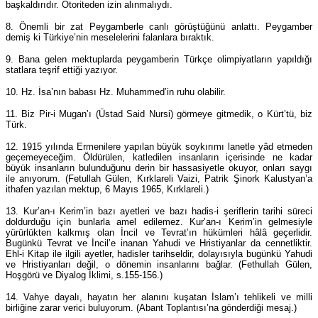
başkaldırıdır. Otoriteden izin alınmalıydı.
8. Önemli bir zat Peygamberle canlı görüştüğünü anlattı. Peygamber
demiş ki Türkiye’nin meselelerini falanlara bıraktık.
9. Bana gelen mektuplarda peygamberin Türkçe olimpiyatların yapıldığı
statlara teşrif ettiği yazıyor.
10. Hz. İsa’nın babası Hz. Muhammed’in ruhu olabilir.
11. Biz Pir-i Mugan’ı (Üstad Said Nursi) görmeye gitmedik, o Kürt’tü, biz
Türk.
12. 1915 yılında Ermenilere yapılan büyük soykırımı lanetle yâd etmeden
geçemeyeceğim. Öldürülen, katledilen insanların içerisinde ne kadar
büyük insanların bulunduğunu derin bir hassasiyetle okuyor, onları saygı
ile anıyorum. (Fetullah Gülen, Kırklareli Vaizi, Patrik Şinork Kalustyan’a
ithafen yazılan mektup, 6 Mayıs 1965, Kırklareli.)
13. Kur’an-ı Kerim’in bazı ayetleri ve bazı hadis-i şeriflerin tarihi süreci
doldurduğu için bunlarla amel edilemez. Kur’an-ı Kerim’in gelmesiyle
yürürlükten kalkmış olan İncil ve Tevrat’ın hükümleri hâlâ geçerlidir.
Bugünkü Tevrat ve İncil’e inanan Yahudi ve Hristiyanlar da cennetliktir.
Ehl-i Kitap ile ilgili ayetler, hadisler tarihseldir, dolayısıyla bugünkü Yahudi
ve Hristiyanları değil, o dönemin insanlarını bağlar. (Fethullah Gülen,
Hoşgörü ve Diyalog İklimi, s.155-156.)
14. Vahye dayalı, hayatın her alanını kuşatan İslam’ı tehlikeli ve milli
birliğine zarar verici buluyorum. (Abant Toplantısı’na gönderdiği mesaj.)