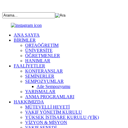
ANA SAYFA
BİRİMLER
ORTAÖĞRETİM
ÜNİVERSİTE
ÖĞRETMENLER
HANIMLAR
FAALİYETLER
KONFERANSLAR
SEMİNERLER
SEMPOZYUMLAR
Aile Sempozyumu
YARIŞMALAR
ANMA PROGRAMLARI
HAKKIMIZDA
MÜTEVELLİ HEYETİ
VAKIF YÖNETİM KURULU
YÜKSEK İSTİŞARE KURULU (YİK)
VİZYON & MİSYON
VAKIF SENEDİ