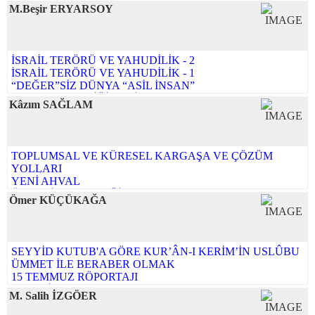
M.Beşir ERYARSOY
İSRAİL TERÖRÜ VE YAHUDİLİK - 2
İSRAİL TERÖRÜ VE YAHUDİLİK - 1
“DEĞER”SİZ DÜNYA “ASİL İNSAN”
BAYRAM TEBRİĞİ YERİNE
Kâzım SAĞLAM
KİTAB-MÎZÂN-DEMİR
KORONA VİRÜS'ÜN HATIRLATTIKLARI
TÜRKİYE VE DÜNYA GÜNDEMİ İLE İLGİLENMENİN
GEREKLİLİĞİ - 2
TOPLUMSAL VE KÜRESEL KARGAŞA VE ÇÖZÜM
TÜRKİYE VE DÜNYA GÜNDEMİ İLE İLGİLENMENİN
YOLLARI
GEREKLİLİĞİ-1
YENİ AHVAL
ATALETİMİZİN SEBEPLERİ
ÜLKENİN GELECEĞİ
BAYRAM TEBRİĞİ
Ömer KÜÇÜKAĞA
KARGAŞA DÖNEMİNİN AHVALİ
Tüm yazıları...
BİR ÇAĞRI VEYA ÇIĞLIK
SİYASETİ/ÜLKEYİ ANLAMA BİÇİMLERİ
AÇILIM - ATILIM
SEYYİD KUTUB'A GÖRE KUR’ÂN-I KERİM’İN USLÛBU
PANİKLEMEYİN EY EHL-İ İSLAM!
ÜMMET İLE BERABER OLMAK
BAYRAM MESAJI 2023
15 TEMMUZ RÖPORTAJI
GEÇMİŞ OLSUN TÜRKİYE
Mısır'ın İstiklal Mahkemeleri
Tüm yazıları...
M. Salih İZGÖER
İsrail : Tevrata İhanet Edenlerin Devletidir
Tüm yazıları...