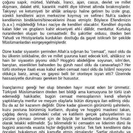
çoğunu sapık, mürted, Vahhabi, İrancı, ajan, casus, devlet ve millet
düşmanı, dalalet ehli, karanlık mahfil diye töhmet altında bırakmışlardır.
Takiyeyi ve ketumiyeti bir ahlâk anlayışı haline getiren bu izole grup,
sürekli kendilerini arzın merkezine koymuş ve sefine-i Nuh’a sadece
kendilerinin bindiklerini/bineceklerini ihsas etmiştir. Böylece Efendimizin
(s.a.v.) müjdelediği fırka-i naciye de kendileri olacaktır. Kendileri dışında
kalan lider ve grupların kahir ekseriyeti ehl-i dâlldir, merduttur. Kurtuluş
nuranilerden oluşan bu cemaattedir. Bu şakirtler ordusu, öteden beri
Yahudi ve Hristiyanlarla kurdukları dostluğu da gayet istikrarlı bir şekilde
Müslümanlardan esirgeyegelmişlerdir.
Düne kadar siyasetin şerrinden Allah’a sığınan bu “cemaat”, nasıl oldu da
bu ülkenin istikbaline, din ve millet şuuruna kast edecek kirli, ahlâksız ve
hain bir siyasetin piyonu oldu? Hoşgörü abideliğine soyunan, silm’den,
barıştan, esenlikten bahseden bu güruh nasıl oldu da canavarlaştı? Her
türlü otoriteye itaati esas kabul eden cemaat nasıl oldu da İslâmî nosyonu
oldukça bariz, amaç ve gayesi belli bir otoriteye isyan etti? Üzerinde
hassasiyetle durulması gereken bir husustur.
İnançlarımız gereği her olup bitenden hayır murat eden bir ümmetiz.
Türkiyeli Müslümanların öteden beri bildiği ama kamuoyuna bir türlü izah
edemediği hakikatler, bugün cemaat mensuplarının kendi elleriyle
yaptıklarıyla menfur ve meşum olaylarla bütün dünyaya ilan edilmiş oldu.
Bu da az bir kazanım değildir. Düne kadar güvercin görünümlü şahinlerin,
kuzu postuna bürünmüş kurtların, diyalog ve hoşgörü maskesi takan,
çağdaş derviş suretindeki cellat ve katillerin gerçek şahsiyetlerinin su
yüzüne çıkması ümmet için de büyük bir kamburdan kurtulma fırsatı
olarak telakki edilmelidir. Şu bilinmelidir ki cemaatin ve liderinin dünü ile
bugünü arasında esasta hiçbir değişiklik yoktur. Tek fark kendilerini daha
önceleri bukalemun gibi kamufle etmiş olmalarıdır. Şartlar oluştuğu ve