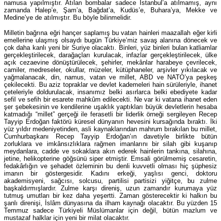
namusa yapılmıştır. Atılan bombalar sadece İstanbul’a atılmamış, aynı
zamanda Halep’e, Şam’a, Bağdat’a, Kudüs’e, Buhara’ya, Mekke ve
Medine’ye de atılmıştır. Bu böyle bilinmelidir.
Milletin bağrına eğri hançer saplamış bu vatan hainleri maazallah eğer kirli
emellerine ulaşmış olsaydı bugün Türkiye’miz savaş alanına dönecek ve
çok daha kanlı yeni bir Suriye olacaktı. Binleri, yüz binleri bulan katliamlar
gerçekleştirilecek, darağaçları kurulacak, infazlar gerçekleştirilecek, ülke
açık cezaevine dönüştürülecek, şehirler, mekânlar harabeye çevrilecek,
camiler, medreseler, okullar, müzeler, kütüphaneler, arşivler yıkılacak ve
yağmalanacak, din, namus, vatan ve millet, ABD ve NATO’ya peşkeş
çekilecekti. Bu aziz topraklar ve devlet kademeleri hain sürüleriyle, ihanet
çeteleriyle doldurulacak, insanımız belki asırlarca belki ebediyete kadar
sefil ve sefih bir esarete mahkûm edilecekti. Ne var ki vatana ihanet eden
şer şebekesinin ve kendilerine uşaklık yaptıkları büyük devletlerin hesaba
katmadığı “millet” gerçeği ile ferasetli bir liderlik örneği sergileyen Recep
Tayyip Erdoğan faktörü küresel dünyanın hevesini kursağında bıraktı. İki
yüz yıldır medeniyetinden, asli kaynaklarından mahrum bırakılan bu millet,
Cumhurbaşkanı Recep Tayyip Erdoğan’ın davetiyle birlikte bütün
zorluklara ve imkânsızlıklara rağmen imanlarını bir silah gibi kuşanıp
meydanlara, cadde ve sokaklara akın ederek hainlerin tankına, silahına,
jetine, helikopterine göğsünü siper etmiştir. Emsali görülmemiş cesaretin,
fedakârlığın ve şehadet özleminin bu denli kuvvetli olması hiç şüphesiz
imanın bir göstergesidir. Kadını erkeği, yaşlısı genci, doktoru
akademisyeni, sağcısı, solcusu, partilisi partisizi yiğitçe, bu zulme
başkaldırmışlardır. Zulme karşı direniş, uzun zamandır kurumaya yüz
tutmuş umutları bir kez daha yeşertti. Zaman gösterecektir ki halkın bu
şanlı direnişi, İslâm dünyasına da ilham kaynağı olacaktır. Bu yüzden 15
Temmuz sadece Türkiyeli Müslümanlar için değil, bütün mazlum ve
mustazaf halklar için yeni bir milat olacaktır.