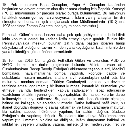
15. Pek muhterem Papa Cenapları, Papa 6. Cenapları tarafından
başlatılan ve devam etmekte olan dinler arası diyalog için Papalık Konseyi
(PCID) misyonunun bir parçası olarak burada bulunuyoruz. Bu misyonun
tahakkuk edişini görmeyi arzu ediyoruz… İslam yanlış anlaşılan bir din
olmuştur ve bunda en çok suçlanacak olan Müslümanlardır. (10 Şubat
1998 tarihinde Zaman Gazetesi’nde yayımlanan mektubu.)
Fethullah Gülen’in buna benzer daha pek çok şathiyeleri serdedilebilirdi
lakin konumuz gereği bu kadarla iktifa etmeyi uygun gördük. Bunlar bile
Pennsylvania’da meskûn bulunan zatın daha baştan itibaren hangi
dünyalara ait olduğunu, tavrını kimden yana koyduğunu, tarafını kimlerden
yana belirlediğini gözler önüne sermektedir.
15 Temmuz 2016 Cuma günü, Fethullah Gülen ve aveneleri, ABD ve
NATO destekli bir darbe girişiminde bulundu. Millete kurşun attı,
Cumhurbaşkanı Recep Tayyip Erdoğan’ı öldürmeye teşebbüs etti, Meclis’i
bombaladı, havalimanlarına bomba yağdırdı, köprüde, cadde ve
sokaklarda masum insanları, silahsız sivil vatandaşları şehit etti. Bu
melun ve menhus cemaat, Türkiye Cumhuriyeti tarihinde ve devletler
tarihinde emsali görülmemiş bir ihanet kumpası kurarak Müslümanları yok
etmeye, yalında beslendikleri kapıya sadakatlerini ispat edercesine
vazifelerini bihakkın yerine getirmeye çalıştılar. Bu ihanet, kuru bir darbe
kelimesiyle tesmiye edilemez. Bu, darbenin çok daha ötesinde alçakça,
haince ve kalleşçe bir arkadan vurmadır. Darbe kelimesi hafif kalır, bu
ihanet doğrudan doğruya iç savaş çıkarmak ve kaos yaratmaya matuftur.
Bu saldırı, sadece hükümete yapılmış bir saldırı değildir. Sadece
Erdoğan’a da yapılmış değildir. Bu saldırı tüm dünya Müslümanlarına
yapılmıştır. Ümmetin birliğine ve dirliğine, İslâm dünyasının istikbal ve
istiklaline, yeşeren umutlara, vatana, millete, dine, medeniyete, iffet ve