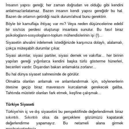
İnsanın yapısı gereği; her zaman doğrudan ve olduğu gibi kendini
anlatmaz/anlatamaz. Bazen insanın kendi yapısı gereğidir bu hal.
Bazen de ortamın getirdiği nazik durum/ahval bunu gerektirir.
Böyle bir kamuflaja ihtiyaç var mı? Veya neden düşüncelerine edebî
bir sis/süs perdesi oluşturup insanlara sunulur. Bu fasıl biraz
psikologların-sosyologların-toplum mühendislerinin işi (!)...
Siyasetin ahvalini irdelemek istediğinizde karşınıza dolaylı, alalamalı,
çokça müteşabih durumlar çıkar.
Siyasi akımlar, siyasi partiler, siyasi dernek ve vakıflar... her birinin
yapıları gereği yığınlarca kendini başka türlü gösterme hünerleri,
becerileri vardır. Dışarıdan bakan anlamakta zorlanır...
Bu hal dünya siyaset sahnesinde de görülür.
Olmakta olanları anlamak ve anlamlandırmak için, söylenenlerin
ötesine geçip biraz maverasını kurcalamak gerekecek galiba.
Tahtında müstetir olanları fark etmek, keşfine çalışmak...
Türkiye Siyaseti
Türkiye'nin iç ve dış siyasetini bu perspektifinde değerlendirmek biraz
sıkıntılı. Sıkıntılı olsa da gerçeklere gözümüzü kapatarak
değerlendirme yapamayız. Bu netameli alana girmek
mecburiyetindeyiz.