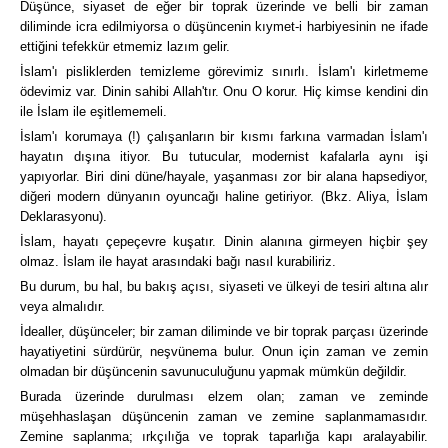
Düşünce, siyaset de eğer bir toprak üzerinde ve belli bir zaman
diliminde icra edilmiyorsa o düşüncenin kıymet-i harbiyesinin ne ifade
ettiğini tefekkür etmemiz lazım gelir.
İslam'ı pisliklerden temizleme görevimiz sınırlı. İslam'ı kirletmeme
ödevimiz var. Dinin sahibi Allah'tır. Onu O korur. Hiç kimse kendini din
ile İslam ile eşitlememeli.
İslam'ı korumaya (!) çalışanların bir kısmı farkına varmadan İslam'ı
hayatın dışına itiyor. Bu tutucular, modernist kafalarla aynı işi
yapıyorlar. Biri dini düne/hayale, yaşanması zor bir alana hapsediyor,
diğeri modern dünyanın oyuncağı haline getiriyor. (Bkz. Aliya, İslam
Deklarasyonu).
İslam, hayatı çepeçevre kuşatır. Dinin alanına girmeyen hiçbir şey
olmaz. İslam ile hayat arasındaki bağı nasıl kurabiliriz.
Bu durum, bu hal, bu bakış açısı, siyaseti ve ülkeyi de tesiri altına alır
veya almalıdır.
İdealler, düşünceler; bir zaman diliminde ve bir toprak parçası üzerinde
hayatiyetini sürdürür, neşvünema bulur. Onun için zaman ve zemin
olmadan bir düşüncenin savunuculuğunu yapmak mümkün değildir.
Burada üzerinde durulması elzem olan; zaman ve zeminde
müşehhaslaşan düşüncenin zaman ve zemine saplanmamasıdır.
Zemine saplanma; ırkçılığa ve toprak taparlığa kapı aralayabilir.