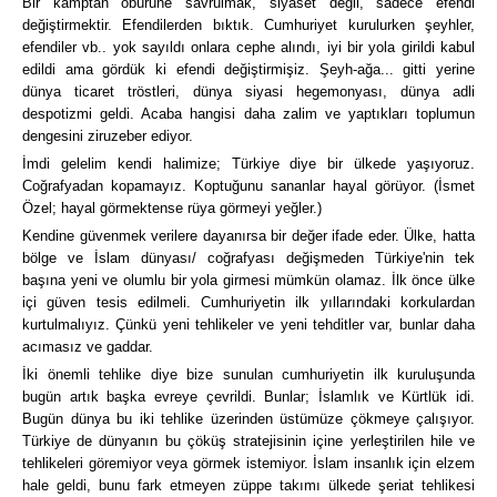
Bir kamptan öbürüne savrulmak, siyaset değil, sadece efendi
değiştirmektir. Efendilerden bıktık. Cumhuriyet kurulurken şeyhler,
efendiler vb.. yok sayıldı onlara cephe alındı, iyi bir yola girildi kabul
edildi ama gördük ki efendi değiştirmişiz. Şeyh-ağa... gitti yerine
dünya ticaret tröstleri, dünya siyasi hegemonyası, dünya adli
despotizmi geldi. Acaba hangisi daha zalim ve yaptıkları toplumun
dengesini ziruzeber ediyor.
İmdi gelelim kendi halimize; Türkiye diye bir ülkede yaşıyoruz.
Coğrafyadan kopamayız. Koptuğunu sananlar hayal görüyor. (İsmet
Özel; hayal görmektense rüya görmeyi yeğler.)
Kendine güvenmek verilere dayanırsa bir değer ifade eder. Ülke, hatta
bölge ve İslam dünyası/ coğrafyası değişmeden Türkiye'nin tek
başına yeni ve olumlu bir yola girmesi mümkün olamaz. İlk önce ülke
içi güven tesis edilmeli. Cumhuriyetin ilk yıllarındaki korkulardan
kurtulmalıyız. Çünkü yeni tehlikeler ve yeni tehditler var, bunlar daha
acımasız ve gaddar.
İki önemli tehlike diye bize sunulan cumhuriyetin ilk kuruluşunda
bugün artık başka evreye çevrildi. Bunlar; İslamlık ve Kürtlük idi.
Bugün dünya bu iki tehlike üzerinden üstümüze çökmeye çalışıyor.
Türkiye de dünyanın bu çöküş stratejisinin içine yerleştirilen hile ve
tehlikeleri göremiyor veya görmek istemiyor. İslam insanlık için elzem
hale geldi, bunu fark etmeyen züppe takımı ülkede şeriat tehlikesi