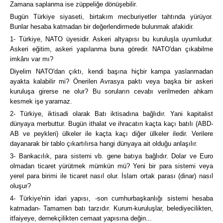
Zamana saplanma ise züppeliğe dönüşebilir.
Bugün Türkiye siyaseti, birtakım mecburiyetler tahtında yürüyor.
Bunlar hesaba katmadan bir değerlendirmede bulunmak afakidir.
1- Türkiye, NATO üyesidir. Askeri altyapısı bu kuruluşla uyumludur.
Askeri eğitim, askeri yapılanma buna göredir. NATO'dan çıkabilme
imkânı var mı?
Diyelim NATO'dan çıktı, kendi başına hiçbir kampa yaslanmadan
ayakta kalabilir mi? Önerilen Avrasya paktı veya başka bir askeri
kuruluşa girerse ne olur? Bu soruların cevabı verilmeden ahkam
kesmek işe yaramaz.
2- Türkiye, iktisadi olarak Batı iktisadına bağlıdır. Yani kapitalist
dünyaya merbuttur. Bugün ithalat ve ihracatın kaçta kaçı batılı (ABD-
AB ve peykleri) ülkeler ile kaçta kaçı diğer ülkeler iledir. Verilere
dayanarak bir tablo çıkartılırsa hangi dünyaya ait olduğu anlaşılır.
3- Bankacılık, para sistemi vb. gene batıya bağlıdır. Dolar ve Euro
olmadan ticaret yürütmek mümkün mü? Yeni bir para sistemi veya
yerel para birimi ile ticaret nasıl olur. İslam ortak parası (dinar) nasıl
oluşur?
4- Türkiye'nin idari yapısı, -son cumhurbaşkanlığı sistemi hesaba
katmadan- Tamamen batı tarzıdır. Kurum-kuruluşlar, belediyecilikten,
itfaiyeye, dernekçilikten cemaat yapısına değin...