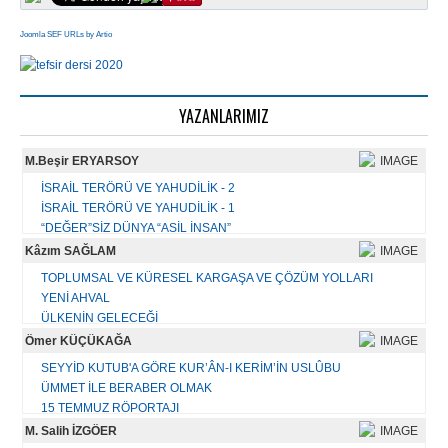
Joomla SEF URLs by Artio
YAZANLARIMIZ
M.Beşir ERYARSOY
İSRAİL TERÖRÜ VE YAHUDİLİK - 2
İSRAİL TERÖRÜ VE YAHUDİLİK - 1
“DEĞER”SİZ DÜNYA “ASİL İNSAN”
BAYRAM TEBRİĞİ YERİNE
Kâzım SAĞLAM
KİTAB-MÎZÂN-DEMİR
TOPLUMSAL VE KÜRESEL KARGAŞA VE ÇÖZÜM YOLLARI
KORONA VİRÜS'ÜN HATIRLATTIKLARI
YENİ AHVAL
TÜRKİYE VE DÜNYA GÜNDEMİ İLE İLGİLENMENİN GEREKLİLİĞİ - 2
ÜLKENİN GELECEĞİ
TÜRKİYE VE DÜNYA GÜNDEMİ İLE İLGİLENMENİN GEREKLİLİĞİ-1
KARGAŞA DÖNEMİNİN AHVALİ
Ömer KÜÇÜKAĞA
ATALETİMİZİN SEBEPLERİ
BİR ÇAĞRI VEYA ÇIĞLIK
BAYRAM TEBRİĞİ
SEYYİD KUTUB'A GÖRE KUR’ÂN-I KERİM’İN USLÛBU
SİYASETİ/ÜLKEYİ ANLAMA BİÇİMLERİ
ÜMMET İLE BERABER OLMAK
AÇILIM - ATILIM
Tüm yazıları...
15 TEMMUZ RÖPORTAJI
PANİKLEMEYİN EY EHL-İ İSLAM!
Mısır'ın İstiklal Mahkemeleri
M. Salih İZGÖER
BAYRAM MESAJI 2023