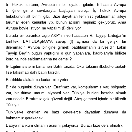
5- Hukuk sistemi, Avrupa'nın bir eyaleti gibidir. Bilhassa Avrupa
Birliğine girme sevdasıyla başlayan süreç. İç hukuk Avrupa
hukukunun alt birimi gibi. Bize dayatılan feminist yaklaşımlar, aileyi
tarumar eden kanunlar vb. bunun acısını hepimiz çekiyoruz. Ama
Avrupa böyle istiyor, ne yapalım (!) deniliyor.
Burada bir parantez açıp AKP'nin ve hassaten R. Tayyip Erdoğan'ın
tarihteki BATILILAŞMAYA savaş (!) açması da bir çelişki bir
dilemmadır. Avrupa birliğine girmek batılılaşmanın zirvesidir. Lakin
Tayyip Bey'in bugün yaptığını o gün yapanlara, kadrolarıyla birlikte
koro halinde saldırmalarına ne demeli?
6- Eğitim sistemi tamamen Batılı tarzda. Okul taksimi ilkokul-ortaokul-
lise taksimatı dahi batılı tarzdır.
Batılılıkla alakalı bu kadarı bile yeter...
Bir de bugünkü dünya var. Etrafımız var, komşularımız var, bölgemiz
var, bir dünya umumi siyaseti var. Türkiye bunları hesaba almak
zorundadır. Etrafımız çok güvenli değil. Ateş çemberi içinde bir ülkedir
Türkiye...
Türkiye'ye önerilen ve bazı çevrelerce dayatılan dünyaya da
bakmamız gerekecek.
Batıya mahkûm olmanın acısını çekiyoruz. Bu acı bize ders olmalı?.