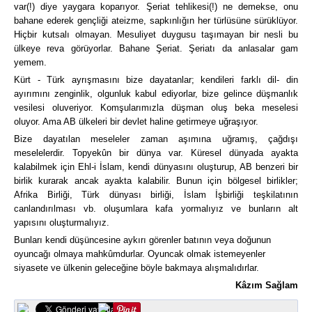
var(!) diye yaygara koparıyor. Şeriat tehlikesi(!) ne demekse, onu
bahane ederek gençliği ateizme, sapkınlığın her türlüsüne sürüklüyor.
Hiçbir kutsalı olmayan. Mesuliyet duygusu taşımayan bir nesli bu
ülkeye reva görüyorlar. Bahane Şeriat. Şeriatı da anlasalar gam
yemem.
Kürt - Türk ayrışmasını bize dayatanlar; kendileri farklı dil- din
ayırımını zenginlik, olgunluk kabul ediyorlar, bize gelince düşmanlık
vesilesi oluveriyor. Komşularımızla düşman oluş beka meselesi
oluyor. Ama AB ülkeleri bir devlet haline getirmeye uğraşıyor.
B
ize dayatılan meseleler zaman aşımına uğramış, çağdışı
meselelerdir. Topyekûn bir dünya var. Küresel dünyada ayakta
kalabilmek için Ehl-i İslam, kendi dünyasını oluşturup, AB benzeri bir
birlik kurarak ancak ayakta kalabilir. Bunun için bölgesel birlikler;
Afrika Birliği, Türk dünyası birliği, İslam İşbirliği teşkilatının
canlandırılması vb. oluşumlara kafa yormalıyız ve bunların alt
yapısını oluşturmalıyız.
Bunları kendi düşüncesine aykırı görenler batının veya doğunun
oyuncağı olmaya mahkûmdurlar. Oyuncak olmak istemeyenler
siyasete ve ülkenin geleceğine böyle bakmaya alışmalıdırlar.
Kâzım Sağlam