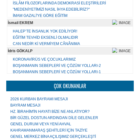
İsrail : Tevrata İhanet Edenlerin Devletidir
GEÇMİŞ OLSUN TÜRKİYE
İSLÂM FİLOZOFLARINDA DEMOKRASİ ELEŞTİRİLERİ
"MEDENİYETİMİZİ NASIL İHYA EDEBİLİRİZ?"
Tüm yazıları...
Tüm yazıları...
İMAM GAZALİ'YE GÖRE EĞİTİM
KÜÇÜK ALEMDEKİ MEDENİYET
İsmail EKREM
HATALARIMIZI DUYMAYA OLAN İHTİYACIMIZ
HALEP’TE İNSANLIK YOK EDİLİYOR!
AKLIN ANLAMI
EĞİTİM TEVHİD EKSENLİ OLMALIDIR
KİŞİNİN MEDENÎLİĞİNDEN ÜMMETİN MEDENİYETİNE
CAN NEDİR Kİ VERMİYEM CÂNÂNIMA
KAVRAM BURÇLARININ FETHİ
KİBİRDE BENLİK İDDİASI VARDIR
İdris GÖKALP
BİR DARBE KALKIŞMASININ ARDINDAN
USÛL BİL, ÜSLÛP BİL, ÂDÂP BİL!
ÇAĞIN GÖÇMENLERİ
KORONAVİRÜS VE ÇOCUKLARIMIZ
BU TOPRAKLAR İSLÂM COĞRAFYASIDIR, HAİNLERE VE
BOŞANMANIN SEBEPLERİ VE ÇÖZÜM YOLLARI-2
KATİLLERE BIRAKILAMAZ
Tüm yazıları...
BOŞANMANIN SEBEPLERİ VE ÇÖZÜM YOLLARI-1
AİLENİN ÖNEMİ
Tüm yazıları...
ÇOCUK GELİŞİMİNDE MÜSLÜMAN AİLE MODELİ
ÇOK OKUNANLAR
MÜSLÜMANIN TATİL ANLAYIŞI
ÇAĞDAŞ EĞİTİM ANLAYIŞLARININ HADİSLERDEN ÇIKARACAĞI
2026 KURBAN BAYRAMI MESAJI
YÖNTEMLER
BAYRAM MESAJI
ÖLEN HALEP DEĞİL İNSANLIĞIMIZ
HZ. İBRAHİM'İN HAYATI BİZE NE ANLATIYOR?
GENÇLERE 100 TAVSİYE
BİR GÜZEL DOSTUN ARDINDAN DİLE GELENLER
EĞİTİMİN ANA TEMASI "SALİH İNSAN YETİŞTİRMEK"
GENEL DURUM VEYA YENİ AHVAL
KAHRAMANMARAŞ ŞEHİTLERİ İÇİN TAZİYE
Tüm yazıları...
GENEL MERKEZ BİNA AÇILIŞIMIZ GERÇEKLEŞTİ