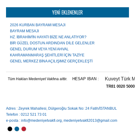
YENİ EKLENENLER
2026 KURBAN BAYRAMI MESAJI
BAYRAM MESAJI
HZ. İBRAHİM'İN HAYATI BİZE NE ANLATIYOR?
BİR GÜZEL DOSTUN ARDINDAN DİLE GELENLER
GENEL DURUM VEYA YENİ AHVAL
KAHRAMANMARAŞ ŞEHİTLERİ İÇİN TAZİYE
GENEL MERKEZ BİNA AÇILIŞIMIZ GERÇEKLEŞTİ
Kuveyt Türk M
HESAP IBAN :
Tüm Hakları Medeniyet Vakfına aittir.
TR81 0020 5000 0084 
Adres : Zeyrek Mahallesi, Dülgeroğlu Sokak No: 24 Fatih/İSTANBUL
Telefon : 0212 521 73 01
e-posta : info@medeniyetvakfi.org, medeniyetvakfi2013@gmail.com