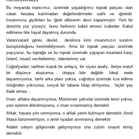
Bu meyanda inancımız, üzerinde yaşadığımız toprak parçası olan
vatan hesaba katılmadan değerlendirmeler sathi ve iğretidir.
İnsanımıza giydirilen bu iğreti elbisenin devri kapanmıştır. Yeni bir
durumla yüz yüzeyiz, bunu herkesin kabul etmesi icabeder. Kabul
edilmese bile hayat dayatmış durumda.
Vatan/vatanî görev, devlet... denilince kimi insanımızın suratını
buruşturduğunu kestirebiliyorum. Ama bir toprak parçası üzerinde
yaşıyoruz, bu toprağa ve bu toprak üzerinde yaşayan insanlara karşı
İslamî, insanî vecibelerimiz, ödevlerimiz var.
Coğrafyadan, tarihten kopuk bir anlayış, bir siyasi analiz, ileriye matuf
bir düşünce oluşturma… ütopya bile değildir. İdeal; reele
dayanmıyorsa, tarihi arka planı yoksa, coğrafya üzerinde icra edilme
isteğinden yoksunsa, sosyal bir tabana hitap etmiyorsa... hiçbir şey
ifade etmez...
İman; ahlaka dayanmıyorsa, Müslüman şahıslar üzerinde tesiri yoksa,
yani eyleme dökülmüyorsa, o iman sınanmamış demektir.
Ahlak; hayata yön vermiyorsa, o ahlak yerini bulmuyor demektir. Amel
ihlasa bürünmemişse, o amel riyadan arınmamış demektir.
Adalet vahyin gölgesinde gelişmiyorsa ona zulüm sirayet etmiş
demektir.