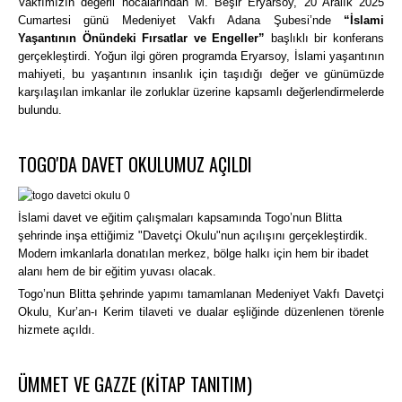
Vakfımızın değerli hocalarından M. Beşir Eryarsoy, 20 Aralık 2025
Cumartesi günü Medeniyet Vakfı Adana Şubesi’nde
“İslami
Yaşantının Önündeki Fırsatlar ve Engeller”
başlıklı bir konferans
gerçekleştirdi. Yoğun ilgi gören programda Eryarsoy, İslami yaşantının
mahiyeti, bu yaşantının insanlık için taşıdığı değer ve günümüzde
karşılaşılan imkanlar ile zorluklar üzerine kapsamlı değerlendirmelerde
bulundu.
TOGO'DA DAVET OKULUMUZ AÇILDI
İslami davet ve eğitim çalışmaları kapsamında Togo’nun Blitta
şehrinde inşa ettiğimiz "Davetçi Okulu"nun açılışını gerçekleştirdik.
Modern imkanlarla donatılan merkez, bölge halkı için hem bir ibadet
alanı hem de bir eğitim yuvası olacak.
Togo’nun Blitta şehrinde yapımı tamamlanan Medeniyet Vakfı Davetçi
Okulu, Kur’an-ı Kerim tilaveti ve dualar eşliğinde düzenlenen törenle
hizmete açıldı.
ÜMMET VE GAZZE (KİTAP TANITIM)