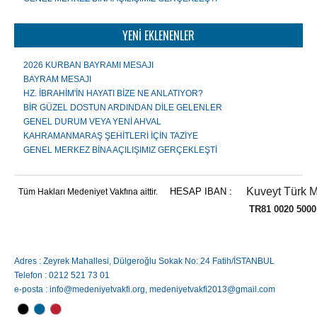
YENİ EKLENENLER
2026 KURBAN BAYRAMI MESAJI
BAYRAM MESAJI
HZ. İBRAHİM'İN HAYATI BİZE NE ANLATIYOR?
BİR GÜZEL DOSTUN ARDINDAN DİLE GELENLER
GENEL DURUM VEYA YENİ AHVAL
KAHRAMANMARAŞ ŞEHİTLERİ İÇİN TAZİYE
GENEL MERKEZ BİNA AÇILIŞIMIZ GERÇEKLEŞTİ
Kuveyt Türk M
HESAP IBAN :
Tüm Hakları Medeniyet Vakfına aittir.
TR81 0020 5000 0084 
Adres : Zeyrek Mahallesi, Dülgeroğlu Sokak No: 24 Fatih/İSTANBUL
Telefon : 0212 521 73 01
e-posta : info@medeniyetvakfi.org, medeniyetvakfi2013@gmail.com