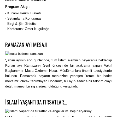
konferansımıza davetlisiniz.
Program Akışı:
- Kur'an-ı Kerim Tilaveti
- Selamlama Konuşması
- Ezgi & Şiir Dinletisi
- Konferans: Ömer Küçükağa
RAMAZAN AYI MESAJI
Şaban ayının son günlerinde, tüm İslam âleminin heyecanla beklediği
Kur’an ayı Ramazan-ı Şerif öncesinde bir açıklama yapan Vakıf
Başkanımız Musa Özdemir Hoca, Müslümanlara önemli tavsiyelerde
bulundu. Ramazan’ı hayatın merkezine yerleşen "temel bir ibadet
mevsimi" olarak tanımlayan Hocamız, bu ayın sadece bir takvim olayı
değil, manevi bir inşa süreci olduğunu vurguladı.
İSLAMİ YAŞANTIDA FIRSATLAR...