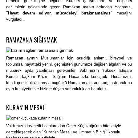
etmenin gerekliliğine değindi. Küresel çatışmaların ve bölgesel
gerilimlerin gölgesinde geçen Ramazan ayının ardından Hocamız,
"Hayat devam ediyor, mücadeleyi bırakmamalıyız"
mesajını
vurguladı.
RAMAZAN'A SIĞINMAK
Ramazan ayının Müslümanlar için taşıdığı anlamı, bireysel ve
toplumsal hayattaki yerini, geçmişten günümüze değişen algıları ve bu
mübarek ayda yapılması gerekenleri Vakfımızın Yüksek İstişare
Kurulu Başkanı Kâzım Sağlam Hocamızla konuştuk. Hocamızın,
kendi çocukluk anılarıyla bugünkü Ramazan algısını karşılaştırarak bu
ayın kutsiyetini ve bizlere düşen sorumlulukları hatırlattı.
KUR'AN'IN MESAJI
Vakfımızın kıymetli hocalarından Ömer Küçükağa’nın hitabetiyle
gerçekleşecek olan "Kur'an'ın Mesajı ve Ümmetin Birliği" konulu