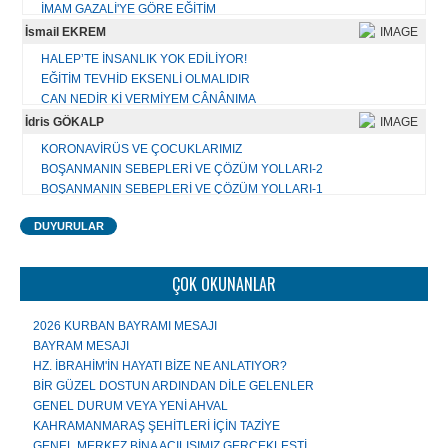
Tüm yazıları...
İMAM GAZALİ'YE GÖRE EĞİTİM
KÜÇÜK ALEMDEKİ MEDENİYET
İsmail EKREM
HATALARIMIZI DUYMAYA OLAN İHTİYACIMIZ
HALEP’TE İNSANLIK YOK EDİLİYOR!
AKLIN ANLAMI
EĞİTİM TEVHİD EKSENLİ OLMALIDIR
KİŞİNİN MEDENÎLİĞİNDEN ÜMMETİN MEDENİYETİNE
CAN NEDİR Kİ VERMİYEM CÂNÂNIMA
KAVRAM BURÇLARININ FETHİ
KİBİRDE BENLİK İDDİASI VARDIR
İdris GÖKALP
BİR DARBE KALKIŞMASININ ARDINDAN
USÛL BİL, ÜSLÛP BİL, ÂDÂP BİL!
ÇAĞIN GÖÇMENLERİ
KORONAVİRÜS VE ÇOCUKLARIMIZ
BU TOPRAKLAR İSLÂM COĞRAFYASIDIR, HAİNLERE VE
BOŞANMANIN SEBEPLERİ VE ÇÖZÜM YOLLARI-2
KATİLLERE BIRAKILAMAZ
Tüm yazıları...
BOŞANMANIN SEBEPLERİ VE ÇÖZÜM YOLLARI-1
AİLENİN ÖNEMİ
Tüm yazıları...
DUYURULAR
ÇOCUK GELİŞİMİNDE MÜSLÜMAN AİLE MODELİ
MÜSLÜMANIN TATİL ANLAYIŞI
ÇAĞDAŞ EĞİTİM ANLAYIŞLARININ HADİSLERDEN ÇIKARACAĞI
ÇOK OKUNANLAR
YÖNTEMLER
ÖLEN HALEP DEĞİL İNSANLIĞIMIZ
2026 KURBAN BAYRAMI MESAJI
GENÇLERE 100 TAVSİYE
BAYRAM MESAJI
EĞİTİMİN ANA TEMASI "SALİH İNSAN YETİŞTİRMEK"
HZ. İBRAHİM'İN HAYATI BİZE NE ANLATIYOR?
BİR GÜZEL DOSTUN ARDINDAN DİLE GELENLER
Tüm yazıları...
GENEL DURUM VEYA YENİ AHVAL
KAHRAMANMARAŞ ŞEHİTLERİ İÇİN TAZİYE
GENEL MERKEZ BİNA AÇILIŞIMIZ GERÇEKLEŞTİ