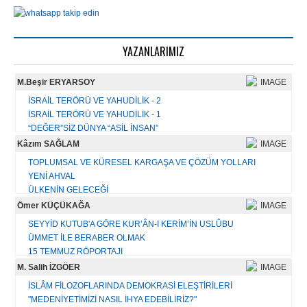
YAZANLARIMIZ
M.Beşir ERYARSOY
İSRAİL TERÖRÜ VE YAHUDİLİK - 2
İSRAİL TERÖRÜ VE YAHUDİLİK - 1
“DEĞER”SİZ DÜNYA “ASİL İNSAN”
BAYRAM TEBRİĞİ YERİNE
Kâzım SAĞLAM
KİTAB-MÎZÂN-DEMİR
TOPLUMSAL VE KÜRESEL KARGAŞA VE ÇÖZÜM YOLLARI
KORONA VİRÜS'ÜN HATIRLATTIKLARI
YENİ AHVAL
TÜRKİYE VE DÜNYA GÜNDEMİ İLE İLGİLENMENİN GEREKLİLİĞİ - 2
ÜLKENİN GELECEĞİ
TÜRKİYE VE DÜNYA GÜNDEMİ İLE İLGİLENMENİN GEREKLİLİĞİ-1
KARGAŞA DÖNEMİNİN AHVALİ
Ömer KÜÇÜKAĞA
ATALETİMİZİN SEBEPLERİ
BİR ÇAĞRI VEYA ÇIĞLIK
BAYRAM TEBRİĞİ
SEYYİD KUTUB'A GÖRE KUR’ÂN-I KERİM’İN USLÛBU
SİYASETİ/ÜLKEYİ ANLAMA BİÇİMLERİ
ÜMMET İLE BERABER OLMAK
AÇILIM - ATILIM
Tüm yazıları...
15 TEMMUZ RÖPORTAJI
PANİKLEMEYİN EY EHL-İ İSLAM!
Mısır'ın İstiklal Mahkemeleri
M. Salih İZGÖER
BAYRAM MESAJI 2023
İsrail : Tevrata İhanet Edenlerin Devletidir
GEÇMİŞ OLSUN TÜRKİYE
İSLÂM FİLOZOFLARINDA DEMOKRASİ ELEŞTİRİLERİ
"MEDENİYETİMİZİ NASIL İHYA EDEBİLİRİZ?"
Tüm yazıları...