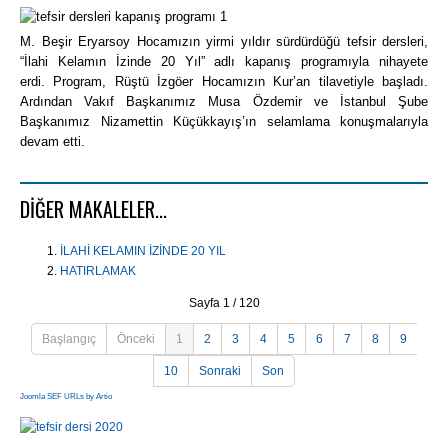
M. Beşir Eryarsoy Hocamızın yirmi yıldır sürdürdüğü tefsir dersleri,
“İlahi Kelamın İzinde 20 Yıl” adlı kapanış programıyla nihayete
erdi.
Program, Rüştü İzgöer Hocamızın Kur’an tilavetiyle başladı.
Ardından Vakıf Başkanımız Musa Özdemir ve İstanbul Şube
Başkanımız Nizamettin Küçükkayış’ın selamlama konuşmalarıyla
devam etti.
DIĞER MAKALELER...
İLAHİ KELAMIN İZİNDE 20 YIL
HATIRLAMAK
Sayfa 1 / 120
Başlangıç
Önceki
1
2
3
4
5
6
7
8
9
10
Sonraki
Son
Joomla SEF URLs by Artio