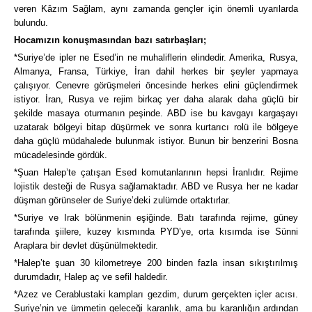
veren Kâzım Sağlam, aynı zamanda gençler için önemli uyarılarda
bulundu.
Hocamızın konuşmasından bazı satırbaşları;
*Suriye’de ipler ne Esed’in ne muhaliflerin elindedir. Amerika, Rusya,
Almanya, Fransa, Türkiye, İran dahil herkes bir şeyler yapmaya
çalışıyor. Cenevre görüşmeleri öncesinde herkes elini güçlendirmek
istiyor. İran, Rusya ve rejim birkaç yer daha alarak daha güçlü bir
şekilde masaya oturmanın peşinde. ABD ise bu kavgayı kargaşayı
uzatarak bölgeyi bitap düşürmek ve sonra kurtarıcı rolü ile bölgeye
daha güçlü müdahalede bulunmak istiyor. Bunun bir benzerini Bosna
mücadelesinde gördük.
*Şuan Halep’te çatışan Esed komutanlarının hepsi İranlıdır. Rejime
lojistik desteği de Rusya sağlamaktadır. ABD ve Rusya her ne kadar
düşman görünseler de Suriye’deki zulümde ortaktırlar.
*Suriye ve Irak bölünmenin eşiğinde. Batı tarafında rejime, güney
tarafında şiilere, kuzey kısmında PYD’ye, orta kısımda ise Sünni
Araplara bir devlet düşünülmektedir.
*Halep’te şuan 30 kilometreye 200 binden fazla insan sıkıştırılmış
durumdadır, Halep aç ve sefil haldedir.
*Azez ve Cerablustaki kampları gezdim, durum gerçekten içler acısı.
Suriye’nin ve ümmetin geleceği karanlık, ama bu karanlığın ardından