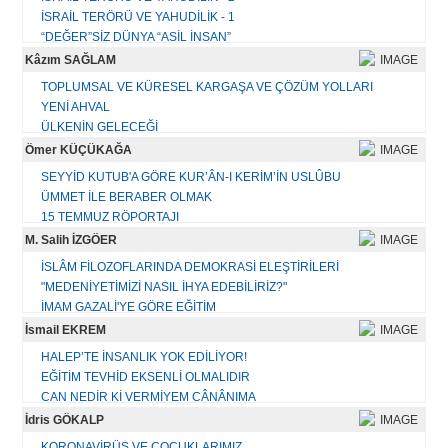
İSRAİL TERÖRÜ VE YAHUDİLİK - 1
“DEĞER”SİZ DÜNYA “ASİL İNSAN”
BAYRAM TEBRİĞİ YERİNE
Kâzım SAĞLAM
KİTAB-MÎZÂN-DEMİR
TOPLUMSAL VE KÜRESEL KARGAŞA VE ÇÖZÜM YOLLARI
KORONA VİRÜS'ÜN HATIRLATTIKLARI
YENİ AHVAL
TÜRKİYE VE DÜNYA GÜNDEMİ İLE İLGİLENMENİN GEREKLİLİĞİ - 2
ÜLKENİN GELECEĞİ
TÜRKİYE VE DÜNYA GÜNDEMİ İLE İLGİLENMENİN GEREKLİLİĞİ-1
KARGAŞA DÖNEMİNİN AHVALİ
Ömer KÜÇÜKAĞA
ATALETİMİZİN SEBEPLERİ
BİR ÇAĞRI VEYA ÇIĞLIK
BAYRAM TEBRİĞİ
SEYYİD KUTUB'A GÖRE KUR’ÂN-I KERİM’İN USLÛBU
SİYASETİ/ÜLKEYİ ANLAMA BİÇİMLERİ
ÜMMET İLE BERABER OLMAK
AÇILIM - ATILIM
Tüm yazıları...
15 TEMMUZ RÖPORTAJI
PANİKLEMEYİN EY EHL-İ İSLAM!
Mısır'ın İstiklal Mahkemeleri
M. Salih İZGÖER
BAYRAM MESAJI 2023
İsrail : Tevrata İhanet Edenlerin Devletidir
GEÇMİŞ OLSUN TÜRKİYE
İSLÂM FİLOZOFLARINDA DEMOKRASİ ELEŞTİRİLERİ
"MEDENİYETİMİZİ NASIL İHYA EDEBİLİRİZ?"
Tüm yazıları...
Tüm yazıları...
İMAM GAZALİ'YE GÖRE EĞİTİM
KÜÇÜK ALEMDEKİ MEDENİYET
İsmail EKREM
HATALARIMIZI DUYMAYA OLAN İHTİYACIMIZ
HALEP’TE İNSANLIK YOK EDİLİYOR!
AKLIN ANLAMI
EĞİTİM TEVHİD EKSENLİ OLMALIDIR
KİŞİNİN MEDENÎLİĞİNDEN ÜMMETİN MEDENİYETİNE
CAN NEDİR Kİ VERMİYEM CÂNÂNIMA
KAVRAM BURÇLARININ FETHİ
KİBİRDE BENLİK İDDİASI VARDIR
İdris GÖKALP
BİR DARBE KALKIŞMASININ ARDINDAN
USÛL BİL, ÜSLÛP BİL, ÂDÂP BİL!
ÇAĞIN GÖÇMENLERİ
KORONAVİRÜS VE ÇOCUKLARIMIZ