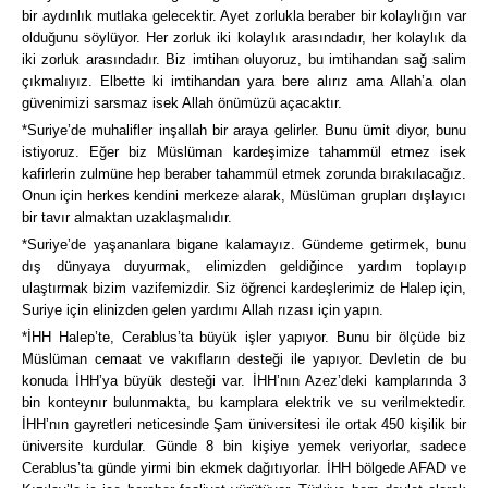
bir aydınlık mutlaka gelecektir. Ayet zorlukla beraber bir kolaylığın var
olduğunu söylüyor. Her zorluk iki kolaylık arasındadır, her kolaylık da
iki zorluk arasındadır. Biz imtihan oluyoruz, bu imtihandan sağ salim
çıkmalıyız. Elbette ki imtihandan yara bere alırız ama Allah’a olan
güvenimizi sarsmaz isek Allah önümüzü açacaktır.
*Suriye’de muhalifler inşallah bir araya gelirler. Bunu ümit diyor, bunu
istiyoruz. Eğer biz Müslüman kardeşimize tahammül etmez isek
kafirlerin zulmüne hep beraber tahammül etmek zorunda bırakılacağız.
Onun için herkes kendini merkeze alarak, Müslüman grupları dışlayıcı
bir tavır almaktan uzaklaşmalıdır.
*Suriye’de yaşananlara bigane kalamayız. Gündeme getirmek, bunu
dış dünyaya duyurmak, elimizden geldiğince yardım toplayıp
ulaştırmak bizim vazifemizdir. Siz öğrenci kardeşlerimiz de Halep için,
Suriye için elinizden gelen yardımı Allah rızası için yapın.
*İHH Halep’te, Cerablus’ta büyük işler yapıyor. Bunu bir ölçüde biz
Müslüman cemaat ve vakıfların desteği ile yapıyor. Devletin de bu
konuda İHH’ya büyük desteği var. İHH’nın Azez’deki kamplarında 3
bin konteynır bulunmakta, bu kamplara elektrik ve su verilmektedir.
İHH’nın gayretleri neticesinde Şam üniversitesi ile ortak 450 kişilik bir
üniversite kurdular. Günde 8 bin kişiye yemek veriyorlar, sadece
Cerablus’ta günde yirmi bin ekmek dağıtıyorlar. İHH bölgede AFAD ve