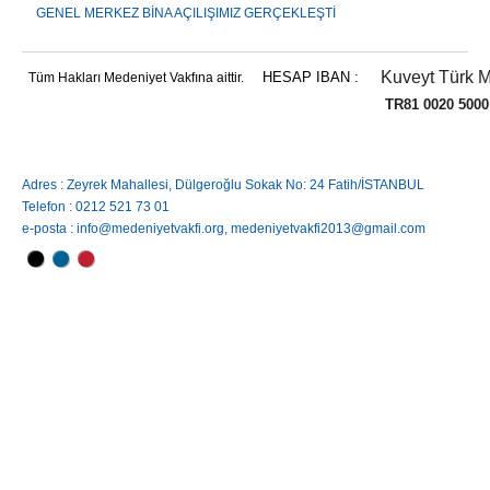
GENEL MERKEZ BİNA AÇILIŞIMIZ GERÇEKLEŞTİ
Kuveyt Türk M
HESAP IBAN :
Tüm Hakları Medeniyet Vakfına aittir.
TR81 0020 5000 0084 
Adres : Zeyrek Mahallesi, Dülgeroğlu Sokak No: 24 Fatih/İSTANBUL
Telefon : 0212 521 73 01
e-posta : info@medeniyetvakfi.org, medeniyetvakfi2013@gmail.com