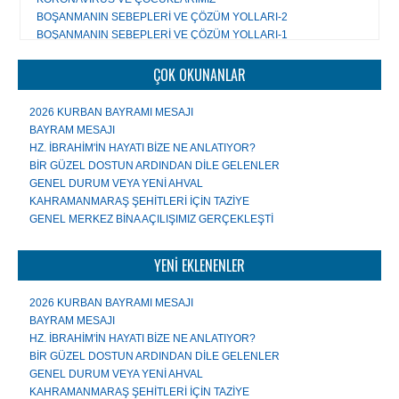
BU TOPRAKLAR İSLÂM COĞRAFYASIDIR, HAİNLERE VE
BOŞANMANIN SEBEPLERİ VE ÇÖZÜM YOLLARI-2
KATİLLERE BIRAKILAMAZ
Tüm yazıları...
BOŞANMANIN SEBEPLERİ VE ÇÖZÜM YOLLARI-1
AİLENİN ÖNEMİ
Tüm yazıları...
ÇOCUK GELİŞİMİNDE MÜSLÜMAN AİLE MODELİ
ÇOK OKUNANLAR
MÜSLÜMANIN TATİL ANLAYIŞI
ÇAĞDAŞ EĞİTİM ANLAYIŞLARININ HADİSLERDEN ÇIKARACAĞI
2026 KURBAN BAYRAMI MESAJI
YÖNTEMLER
BAYRAM MESAJI
ÖLEN HALEP DEĞİL İNSANLIĞIMIZ
HZ. İBRAHİM'İN HAYATI BİZE NE ANLATIYOR?
GENÇLERE 100 TAVSİYE
BİR GÜZEL DOSTUN ARDINDAN DİLE GELENLER
EĞİTİMİN ANA TEMASI "SALİH İNSAN YETİŞTİRMEK"
GENEL DURUM VEYA YENİ AHVAL
KAHRAMANMARAŞ ŞEHİTLERİ İÇİN TAZİYE
Tüm yazıları...
GENEL MERKEZ BİNA AÇILIŞIMIZ GERÇEKLEŞTİ
YENİ EKLENENLER
2026 KURBAN BAYRAMI MESAJI
BAYRAM MESAJI
HZ. İBRAHİM'İN HAYATI BİZE NE ANLATIYOR?
BİR GÜZEL DOSTUN ARDINDAN DİLE GELENLER
GENEL DURUM VEYA YENİ AHVAL
KAHRAMANMARAŞ ŞEHİTLERİ İÇİN TAZİYE