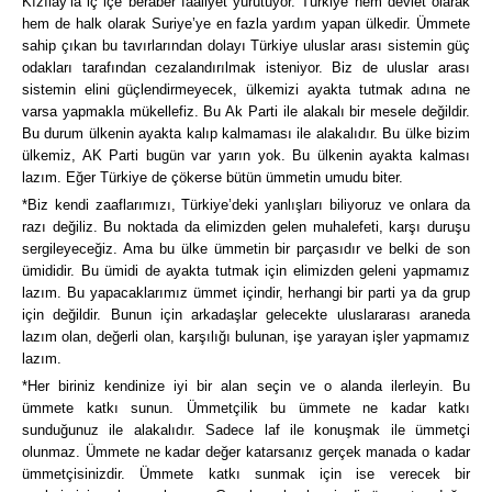
Kızılay’la iç içe beraber faaliyet yürütüyor. Türkiye hem devlet olarak
hem de halk olarak Suriye’ye en fazla yardım yapan ülkedir. Ümmete
sahip çıkan bu tavırlarından dolayı Türkiye uluslar arası sistemin güç
odakları tarafından cezalandırılmak isteniyor. Biz de uluslar arası
sistemin elini güçlendirmeyecek, ülkemizi ayakta tutmak adına ne
varsa yapmakla mükellefiz. Bu Ak Parti ile alakalı bir mesele değildir.
Bu durum ülkenin ayakta kalıp kalmaması ile alakalıdır. Bu ülke bizim
ülkemiz, AK Parti bugün var yarın yok. Bu ülkenin ayakta kalması
lazım. Eğer Türkiye de çökerse bütün ümmetin umudu biter.
*Biz kendi zaaflarımızı, Türkiye’deki yanlışları biliyoruz ve onlara da
razı değiliz. Bu noktada da elimizden gelen muhalefeti, karşı duruşu
sergileyeceğiz. Ama bu ülke ümmetin bir parçasıdır ve belki de son
ümididir. Bu ümidi de ayakta tutmak için elimizden geleni yapmamız
lazım. Bu yapacaklarımız ümmet içindir, herhangi bir parti ya da grup
için değildir. Bunun için arkadaşlar gelecekte uluslararası araneda
lazım olan, değerli olan, karşılığı bulunan, işe yarayan işler yapmamız
lazım.
*Her biriniz kendinize iyi bir alan seçin ve o alanda ilerleyin. Bu
ümmete katkı sunun. Ümmetçilik bu ümmete ne kadar katkı
sunduğunuz ile alakalıdır. Sadece laf ile konuşmak ile ümmetçi
olunmaz. Ümmete ne kadar değer katarsanız gerçek manada o kadar
ümmetçisinizdir. Ümmete katkı sunmak için ise verecek bir